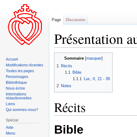
Page
Discussion
Présentation a
Aller
Aller
Sommaire
Accueil
à
à
Modifications récentes
1
Récits
la
la
Toutes les pages
1.1
Bible
navigation
recherche
Personnages
1.1.1
Luc, II, 21 - 39
Bibliothèque
2
Notes
Nous écrire
Informations
rédactionnelles
Récits
Liens
Qui sommes-nous?
Spécial
Bible
Aide
Menu