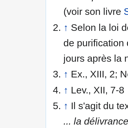
(voir son livre
S
↑
Selon la loi 
de purification
jours après la 
↑
Ex., XIII, 2; 
↑
Lev., XII, 7-8
↑
Il s'agit du 
... la délivran