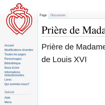
Page
Discussion
Prière de M
Aller
Aller
Prière de Mada
Accueil
à
à
Modifications récentes
la
la
Toutes les pages
de Louis XVI
navigation
recherche
Personnages
Bibliothèque
Nous écrire
Informations
rédactionnelles
Liens
Qui sommes-nous?
Spécial
Aide
Menu