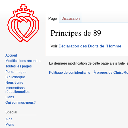
Page
Discussion
Principes de 89
Aller
Aller
Voir
Déclaration des Droits de l'Homme
à
à
Accueil
la
la
Modifications récentes
La dernière modification de cette page a été faite
navigation
recherche
Toutes les pages
Personnages
Politique de confidentialité
À propos de Christ-Ro
Bibliothèque
Nous écrire
Informations
rédactionnelles
Liens
Qui sommes-nous?
Spécial
Aide
Menu