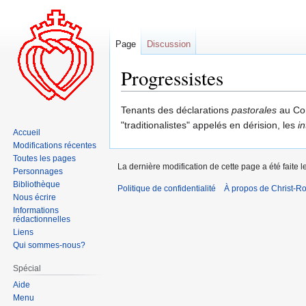
Page
Discussion
Progressistes
Aller
Aller
Tenants des déclarations
pastorales
au Co
à
à
"traditionalistes" appelés en dérision, les
in
Accueil
la
la
Modifications récentes
navigation
recherche
Toutes les pages
La dernière modification de cette page a été faite l
Personnages
Bibliothèque
Politique de confidentialité
À propos de Christ-Ro
Nous écrire
Informations
rédactionnelles
Liens
Qui sommes-nous?
Spécial
Aide
Menu