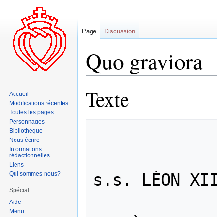
Page
Discussion
Quo graviora
Texte
Aller
Aller
Accueil
à
à
Modifications récentes
la
la
Toutes les pages
Personnages
navigation
recherche
Bibliothèque
                Quo gra
Nous écrire
Informations
                Lettre apostol
rédactionnelles
Liens
s.s. LÉON XII
Qui sommes-nous?
Spécial
                sur les so
Aide
Menu