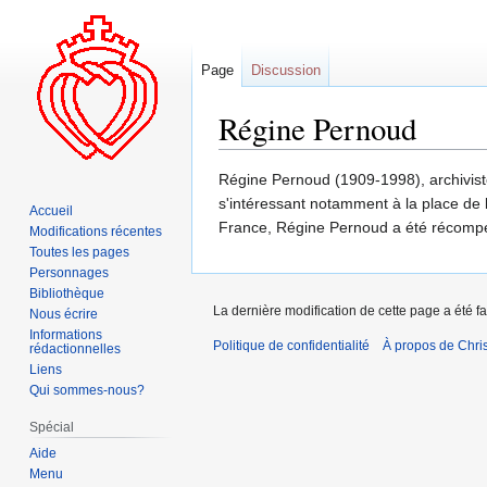
Page
Discussion
Régine Pernoud
Aller
Aller
Régine Pernoud (1909-1998), archivist
à
à
s'intéressant notamment à la place de 
Accueil
la
la
France, Régine Pernoud a été récompen
Modifications récentes
navigation
recherche
Toutes les pages
Personnages
Bibliothèque
La dernière modification de cette page a été fa
Nous écrire
Informations
Politique de confidentialité
À propos de Chris
rédactionnelles
Liens
Qui sommes-nous?
Spécial
Aide
Menu