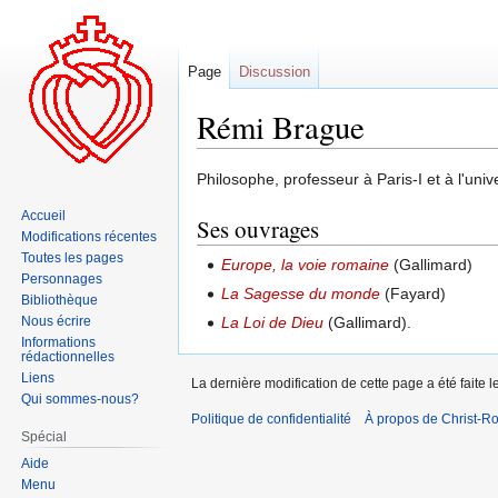
Page
Discussion
Rémi Brague
Aller
Aller
Philosophe, professeur à Paris-I et à l'uni
à
à
Accueil
Ses ouvrages
la
la
Modifications récentes
navigation
recherche
Toutes les pages
Europe, la voie romaine
(Gallimard)
Personnages
La Sagesse du monde
(Fayard)
Bibliothèque
Nous écrire
La Loi de Dieu
(Gallimard).
Informations
rédactionnelles
Liens
La dernière modification de cette page a été faite l
Qui sommes-nous?
Politique de confidentialité
À propos de Christ-Ro
Spécial
Aide
Menu