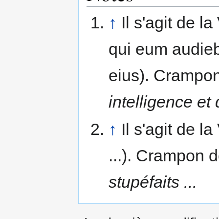
↑
Il s'agit de 
qui eum audieb
eius). Crampo
intelligence et
↑
Il s'agit de l
...). Crampon 
stupéfaits ...