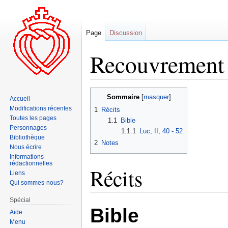
Page
Discussion
Recouvrement 
Aller
Aller
Sommaire
Accueil
à
à
Modifications récentes
1
Récits
la
la
Toutes les pages
1.1
Bible
navigation
recherche
Personnages
1.1.1
Luc, II, 40 - 52
Bibliothèque
2
Notes
Nous écrire
Informations
rédactionnelles
Récits
Liens
Qui sommes-nous?
Spécial
Bible
Aide
Menu