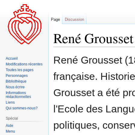
Page
Discussion
René Grousset
Aller
Aller
René Grousset (1
Accueil
à
à
Modifications récentes
la
la
Toutes les pages
française. Histori
navigation
recherche
Personnages
Bibliothèque
Nous écrire
Grousset a été pr
Informations
rédactionnelles
Liens
l'Ecole des Langu
Qui sommes-nous?
Spécial
politiques, conse
Aide
Menu