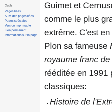
Guimet et Cernusch
Outils
Pages liées
comme le plus gran
Suivi des pages liées
Pages spéciales
Version imprimable
extrême. C'est en
Lien permanent
Informations sur la page
Plon sa fameuse
royaume franc de
rééditée en 1991 
classiques:
Histoire de l'Ex