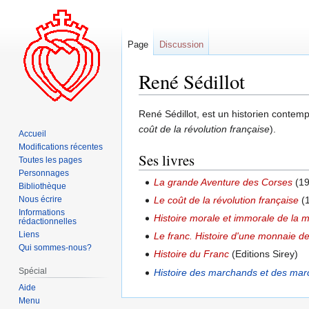
Page
Discussion
René Sédillot
Aller
Aller
René Sédillot, est un historien contempo
à
à
coût de la révolution française
).
Accueil
la
la
Modifications récentes
Ses livres
navigation
recherche
Toutes les pages
Personnages
La grande Aventure des Corses
(19
Bibliothèque
Nous écrire
Le coût de la révolution française
(
Informations
Histoire morale et immorale de la 
rédactionnelles
Liens
Le franc. Histoire d'une monnaie de
Qui sommes-nous?
Histoire du Franc
(Editions Sirey)
Spécial
Histoire des marchands et des ma
Aide
Menu