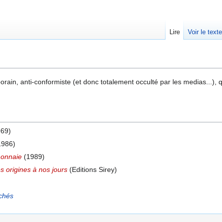
Lire
Voir le text
rain, anti-conformiste (et donc totalement occulté par les medias...), qui
69)
1986)
monnaie
(1989)
s origines à nos jours
(Editions Sirey)
rchés