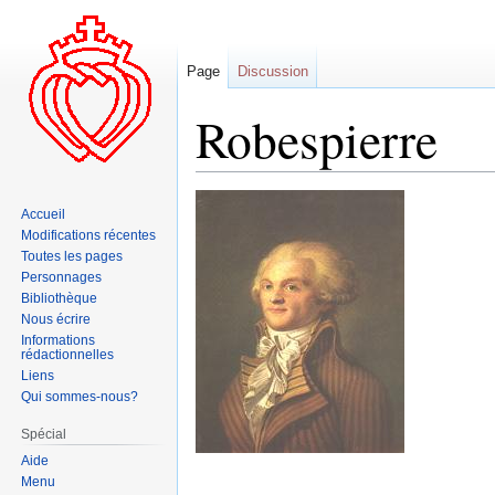
Page
Discussion
Robespierre
Aller
Aller
Accueil
à
à
Modifications récentes
la
la
Toutes les pages
navigation
recherche
Personnages
Bibliothèque
Nous écrire
Informations
rédactionnelles
Liens
Qui sommes-nous?
Spécial
Aide
Menu