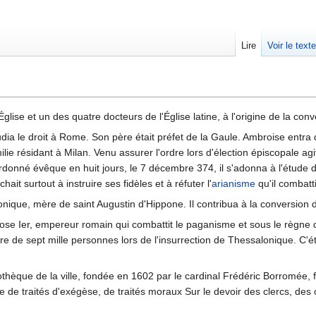
Lire
Voir le text
glise et un des quatre docteurs de l'Église latine, à l'origine de la con
ia le droit à Rome. Son père était préfet de la Gaule. Ambroise entra 
ie résidant à Milan. Venu assurer l'ordre lors d'élection épiscopale agité
onné évêque en huit jours, le 7 décembre 374, il s'adonna à l'étude du 
hait surtout à instruire ses fidèles et à réfuter l'
arianisme
qu'il combatt
nique, mère de saint Augustin d'Hippone. Il contribua à la conversion de
ose Ier, empereur romain qui combattit le paganisme et sous le règne du
 de sept mille personnes lors de l'insurrection de Thessalonique. C'éta
ibliothèque de la ville, fondée en 1602 par le cardinal Frédéric Borrom
de traités d'exégèse, de traités moraux Sur le devoir des clercs, des