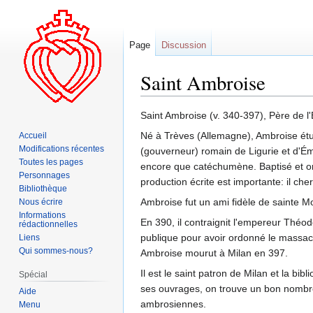
Page
Discussion
Saint Ambroise
Aller
Aller
Saint Ambroise (v. 340-397), Père de l'É
à
à
Né à Trèves (Allemagne), Ambroise étud
Accueil
la
la
Modifications récentes
(gouverneur) romain de Ligurie et d'Émil
navigation
recherche
Toutes les pages
encore que catéchumène. Baptisé et ord
Personnages
production écrite est importante: il cherc
Bibliothèque
Ambroise fut un ami fidèle de sainte Mo
Nous écrire
Informations
En 390, il contraignit l'empereur Théod
rédactionnelles
publique pour avoir ordonné le massacre
Liens
Qui sommes-nous?
Ambroise mourut à Milan en 397.
Il est le saint patron de Milan et la b
Spécial
ses ouvrages, on trouve un bon nombre 
Aide
ambrosiennes.
Menu