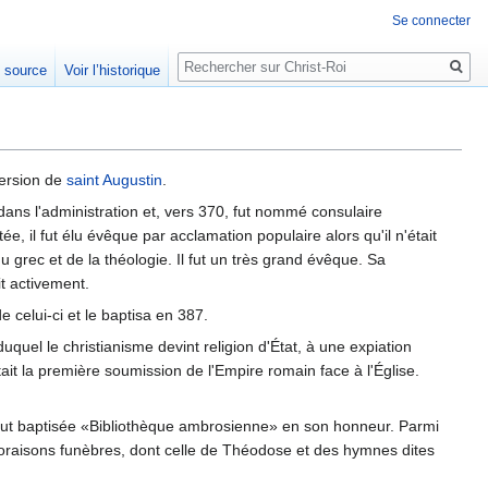
Se connecter
Rechercher
e source
Voir l’historique
version de
saint Augustin
.
dans l'administration et, vers 370, fut nommé consulaire
e, il fut élu évêque par acclamation populaire alors qu'il n'était
grec et de la théologie. Il fut un très grand évêque. Sa
it activement.
 celui-ci et le baptisa en 387.
quel le christianisme devint religion d'État, à une expiation
it la première soumission de l'Empire romain face à l'Église.
ée, fut baptisée «Bibliothèque ambrosienne» en son honneur. Parmi
 oraisons funèbres, dont celle de Théodose et des hymnes dites