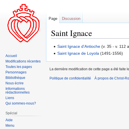
Page
Discussion
Saint Ignace
Aller
Aller
Saint Ignace d'Antioche
(v. 35 - v. 112 a
à
à
Saint Ignace de Loyola
(1491-1556)
Accueil
la
la
Modifications récentes
navigation
recherche
Toutes les pages
La dernière modification de cette page a été faite 
Personnages
Bibliothèque
Politique de confidentialité
À propos de Christ-Ro
Nous écrire
Informations
rédactionnelles
Liens
Qui sommes-nous?
Spécial
Aide
Menu