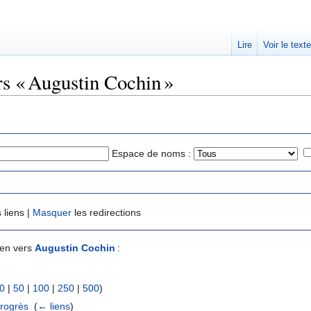
Lire
Voir le text
rs « Augustin Cochin »
Espace de noms :
 liens |
Masquer
les redirections
ien vers
Augustin Cochin
:
0
|
50
|
100
|
250
|
500
)
progrès
‎
(
← liens
)