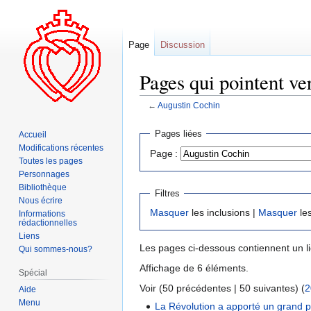
Page
Discussion
Pages qui pointent ve
←
Augustin Cochin
Aller
Aller
Pages liées
Accueil
à
à
Modifications récentes
Page :
la
la
Toutes les pages
navigation
recherche
Personnages
Bibliothèque
Filtres
Nous écrire
Masquer
les inclusions |
Masquer
les
Informations
rédactionnelles
Liens
Les pages ci-dessous contiennent un l
Qui sommes-nous?
Affichage de 6 éléments.
Spécial
Voir (50 précédentes | 50 suivantes) (
2
Aide
Menu
La Révolution a apporté un grand 