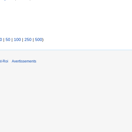
0
|
50
|
100
|
250
|
500
)
t-Roi
Avertissements