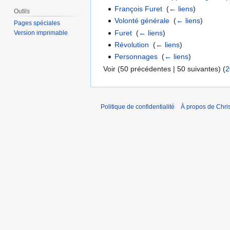
François Furet
‎
(
← liens
)
Outils
Volonté générale
‎
(
← liens
)
Pages spéciales
Furet
‎
(
← liens
)
Version imprimable
Révolution
‎
(
← liens
)
Personnages
‎
(
← liens
)
Voir (50 précédentes | 50 suivantes) (
2
Politique de confidentialité
À propos de Chris