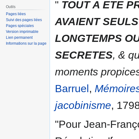
"
TOUT A ETE P
Outils
Pages liées
AVAIENT SEULS
Suivi des pages liées
Pages spéciales
Version imprimable
LONGTEMPS OU
Lien permanent
Informations sur la page
SECRETES
, & qu
moments propices
Barruel
,
Mémoires 
jacobinisme
, 1798,
"Pour Jean-Franço