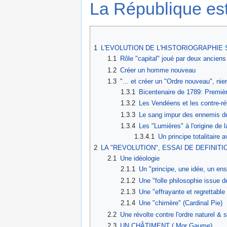
La République est 
1
L'EVOLUTION DE L'HISTORIOGRAPHIE
1.1
Rôle "capital" joué par deux anciens
1.2
Créer un homme nouveau
1.3
"... et créer un "Ordre nouveau", nier
1.3.1
Bicentenaire de 1789: Premièr
1.3.2
Les Vendéens et les contre-r
1.3.3
Le sang impur des ennemis de
1.3.4
Les "Lumières" à l'origine de l
1.3.4.1
Un principe totalitaire av
2
LA "REVOLUTION", ESSAI DE DEFINITI
2.1
Une idéologie
2.1.1
Un "principe, une idée, un e
2.1.2
Une "folle philosophie issue 
2.1.3
Une "effrayante et regrettabl
2.1.4
Une "chimère" (Cardinal Pie)
2.2
Une révolte contre l'ordre naturel & 
2.3
UN CHÂTIMENT ( Mgr Gaume)