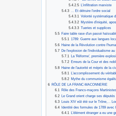
5.4.2.5
L'infiltration marxiste
5.4.3
... Et détruire l'ordre social
5.4.3.1
Volonté systématique de
5.4.3.2
Mystère d'iniquité, apo
5.4.3.3
Tueries et supplices
5.5
Faire table rase d'un passé haïssabl
5.5.1
1789: Guerre aux langues loc
5.6
Haine de la Révolution contre l'huma
5.7
De l'explosion de l'individualisme au
5.7.1
La 'Réforme', première explosi
5.7.2
Erreurs de la Cour et des nobl
5.8
Haine de l'autorité et mépris de la ci
5.8.1
L'accomplissement du véritabl
5.8.2
Mythe du communisme égalita
6
RÔLE DE LA FRANC-MACONNERIE
6.1
Rôle des Francs-maçons Martinistes
6.2
Le Grand orient charge ses députés d
6.3
Louis XIV eût été sur le Trône,... Lo
6.4
Identité des formules de 1789 avec l
6.4.1
L'élément étranger a eu une g