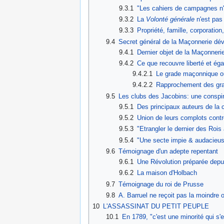
9.3.1
"Les cahiers de campagnes n'
9.3.2
La
Volonté générale
n'est pas 
9.3.3
Propriété, famille, corporation,
9.4
Secret général de la Maçonnerie d
9.4.1
Dernier objet de la Maçonnerie
9.4.2
Ce que recouvre liberté et ég
9.4.2.1
Le grade maçonnique où
9.4.2.2
Rapprochement des gr
9.5
Les clubs des Jacobins: une conspirat
9.5.1
Des principaux auteurs de la 
9.5.2
Union de leurs complots contr
9.5.3
"Etrangler le dernier des Rois
9.5.4
"Une secte impie & audacieu
9.6
Témoignage d'un adepte repentant
9.6.1
Une Révolution préparée depui
9.6.2
La maison d'Holbach
9.7
Témoignage du roi de Prusse
9.8
A. Barruel ne reçoit pas la moindre o
10
L'ASSASSINAT DU PETIT PEUPLE
10.1
En 1789, "c'est une minorité qui s'e