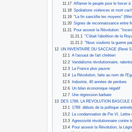
11.17
Affamer le peuple pour le forcer à l
11.18
Spoliations violences et mort ca
11.19
"La fin sanctifie les moyens" (Wei
11.20
Signes de reconnaissance entre 
11.21
Pour asseoir la Révolution: "Incend
11.21.1
"C'était l'abolition de la Ro
11.21.2
"Nous voulions la guerre par
12
UN INVENTAIRE DU SACCAGE (René Séd
12.1
A l'assaut de l'art chrétien
12.2
Vandalisme révolutionnaire, ralenti
12.3
La France plus pauvre
12.4
La Révolution, faite au nom de l'Ega
12.5
Industrie, 40 années de perdues
12.6
Un bilan économique négatif
12.7
Une régression barbare
13
DES 1789, LA REVOLUTION BASCULE D
13.1
1789: débuts de la politique antireli
13.2
La condamnation de Pie VI, Lettre
13.3
Agressivité révolutionnaire contre t
13.4
Pour asseoir la Révolution, la Légis