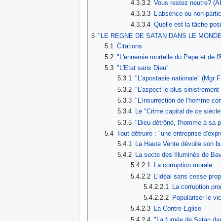
4.3.3.2
Vous restez neutre? (A
4.3.3.3
L'absence ou non-partic
4.3.3.4
Quelle est la tâche posi
5
"LE REGNE DE SATAN DANS LE MONDE
5.1
Citations
5.2
"L'ennemie mortelle du Pape et de l
5.3
"L'Etat sans Dieu"
5.3.1
"L'apostasie nationale" (Mgr F
5.3.2
"L'aspect le plus sinistremen
5.3.3
"L'insurrection de l'homme 
5.3.4
Le "Crime capital de ce siècle
5.3.5
"Dieu détrôné, l'homme à sa 
5.4
Tout détruire : "une entreprise d'expr
5.4.1
La Haute Vente dévoile son b
5.4.2
La secte des Illuminés de Bav
5.4.2.1
La corruption morale
5.4.2.2
L'idéal sans cesse pro
5.4.2.2.1
La corruption pr
5.4.2.2.2
Populariser le vi
5.4.2.3
La Contre-Eglise
5.4.2.4
"La fumée de Satan dan