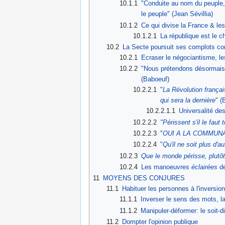
10.1.1
"Conduite au nom du peuple,
le peuple" (Jean Sévillia)
10.1.2
Ce qui divise la France & le
10.1.2.1
La république est le 
10.2
La Secte poursuit ses complots cont
10.2.1
Ecraser le négociantisme, l
10.2.2
"Nous prétendons désormais 
(Baboeuf)
10.2.2.1
"
La Révolution français
qui sera la dernière
" (
10.2.2.1.1
Universalité de
10.2.2.2
"Périssent s'il le faut 
10.2.2.3
"
OUI A LA COMMUNAUT
10.2.2.4
"
Qu'il ne soit plus d'
10.2.3
Que le monde périsse, plutôt 
10.2.4
Les manoeuvres
éclairées
de
11
MOYENS DES CONJURES
11.1
Habituer les personnes à l'inversion 
11.1.1
Inverser le sens des mots, l
11.1.2
Manipuler-déformer: le soit-di
11.2
Dompter l'opinion publique