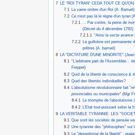
7
LE "ROI TYRAN" CEDA TOUT CE QU'ON V
7.1
La vaine ombre d'un Roi (A. Barruel)
7.2
Ce n'est pas là le règne d'un tyran (A
7.2.1
... Par contre, la peine de m
(
Décret du 4 décembre
1792)
7.2.1.1
"
Ainsi la secte avance
7.2.2
La guillotine est permanente 
prêtres (A. barruel)
8
LA "DICTATURE D'UNE MINORITE" (Jean S
8.1
"L'arbitraire part de l'Assemblée... 
Freppel)
8.2
Quid de la liberté de conscience & de
8.3
Quid des libertés individuelles?
8.4
L'absolutisme révolutionnaire fait "
re
provinciales ou municipales
" (Mgr F
8.4.1
Le triomphe de l'absolutisme a
8.4.2
L'Etat tout-puissant selon la f
9
LA VERITABLE TYRANNIE: LES "SOCIETE
9.1
Que sont les sociétés de pensée ve
9.2
Une tyrannie des "philosophes" sur la
9.3
Le "despotisme de la liberté" : quand 