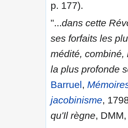
p. 177).
"...
dans cette Révo
ses forfaits les p
médité, combiné, ré
la plus profonde s
Barruel
,
Mémoires 
jacobinisme
, 179
qu'Il règne
, DMM, 