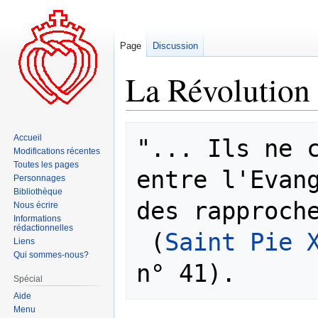
Page
Discussion
La Révolution 
Aller
Aller
Accueil
"... Ils ne c
à
à
Modifications récentes
la
la
Toutes les pages
entre l'Evang
navigation
recherche
Personnages
Bibliothèque
des rapproche
Nous écrire
Informations
rédactionnelles
 (
Saint Pie 
Liens
Qui sommes-nous?
Spécial
Aide
Menu