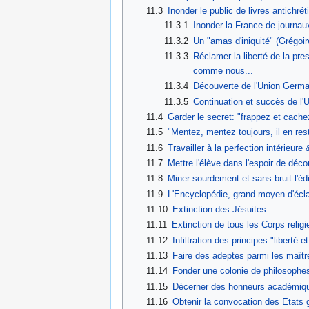
11.3
Inonder le public de livres antichrét
11.3.1
Inonder la France de journaux
11.3.2
Un "amas d'iniquité" (Grégoi
11.3.3
Réclamer la liberté de la pr
comme nous...
11.3.4
Découverte de l'Union Germ
11.3.5
Continuation et succès de l
11.4
Garder le secret: "frappez et cachez
11.5
"Mentez, mentez toujours, il en res
11.6
Travailler à la perfection intérieure
11.7
Mettre l'élève dans l'espoir de déc
11.8
Miner sourdement et sans bruit l'édi
11.9
L'Encyclopédie, grand moyen d'éclai
11.10
Extinction des Jésuites
11.11
Extinction de tous les Corps religi
11.12
Infiltration des principes "liberté e
11.13
Faire des adeptes parmi les maître
11.14
Fonder une colonie de philosophes
11.15
Décerner des honneurs académiqu
11.16
Obtenir la convocation des Etats