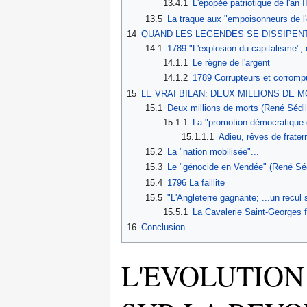
13.4.1
L'épopée patriotique de l'an 
13.5
La traque aux "empoisonneurs de l'
14
QUAND LES LEGENDES SE DISSIPENT.
14.1
1789 "L'explosion du capitalisme", d
14.1.1
Le règne de l'argent
14.1.2
1789 Corrupteurs et corrompu
15
LE VRAI BILAN: DEUX MILLIONS DE 
15.1
Deux millions de morts (René Sédil
15.1.1
La "promotion démocratique d
15.1.1.1
Adieu, rêves de fratern
15.2
La "nation mobilisée"...
15.3
Le "génocide en Vendée" (René Sédi
15.4
1796 La faillite
15.5
"L'Angleterre gagnante; ...un recul 
15.5.1
La Cavalerie Saint-Georges f
16
Conclusion
L'EVOLUTION