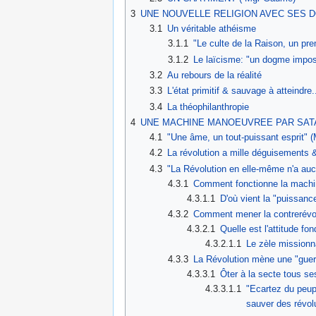
3
UNE NOUVELLE RELIGION AVEC SES D
3.1
Un véritable athéisme
3.1.1
"Le culte de la Raison, un prem
3.1.2
Le laïcisme: "un dogme impos
3.2
Au rebours de la réalité
3.3
L'état primitif & sauvage à atteindre.
3.4
La théophilanthropie
4
UNE MACHINE MANOEUVREE PAR SAT
4.1
"Une âme, un tout-puissant esprit" (
4.2
La révolution a mille déguisements 
4.3
"La Révolution en elle-même n'a auc
4.3.1
Comment fonctionne la machin
4.3.1.1
D'où vient la "puissanc
4.3.2
Comment mener la contrerévol
4.3.2.1
Quelle est l'attitude f
4.3.2.1.1
Le zèle missionna
4.3.3
La Révolution mène une "guerre
4.3.3.1
Ôter à la secte tous se
4.3.3.1.1
"Ecartez du peupl
sauver des révol