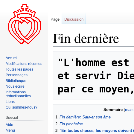
Page
Discussion
Fin dernière
Aller
Aller
Accueil
"
L'homme est 
à
à
Modifications récentes
la
la
Toutes les pages
et servir Die
navigation
recherche
Personnages
Bibliothèque
par ce moyen
Nous écrire
Informations
rédactionnelles
Liens
Qui sommes-nous?
Sommaire
1
Fin dernière: Sauver son âme
Spécial
2
Fin prochaine
Aide
Menu
3
"En toutes choses, les moyens doivent ê