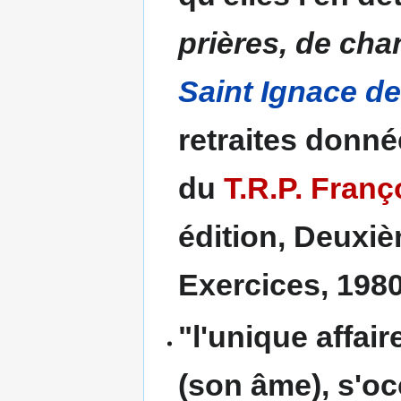
prières, de chan
Saint Ignace d
retraites donné
du
T.R.P. Franç
édition, Deuxiè
Exercices, 1980,
"l'unique affai
(son âme), s'oc