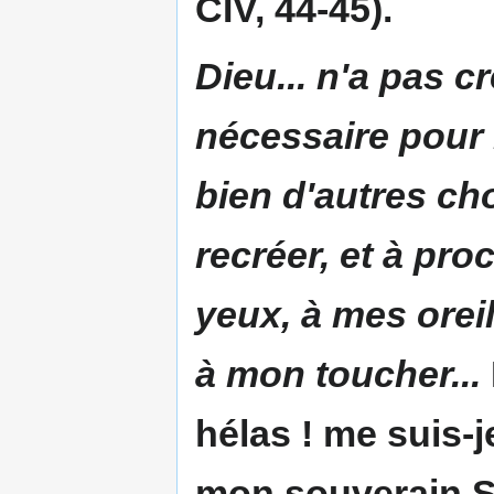
CIV, 44-45).
Dieu... n'a pas c
nécessaire pour 
bien d'autres ch
recréer, et à pro
yeux, à mes orei
à mon toucher...
hélas ! me suis-
mon souverain Se