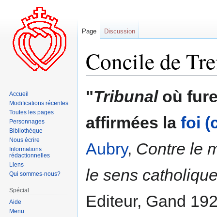
Page
Discussion
Concile de Tre
Aller
Aller
"
Tribunal
où fure
Accueil
à
à
Modifications récentes
la
la
Toutes les pages
affirmées la
foi 
navigation
recherche
Personnages
Bibliothèque
Nous écrire
Aubry
,
Contre le 
Informations
rédactionnelles
Liens
le sens catholique
Qui sommes-nous?
Spécial
Editeur, Gand 192
Aide
Menu