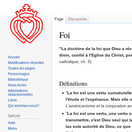
Page
Discussion
Foi
Aller
Aller
"La doctrine de la foi que Dieu a 
à
à
divin, confié à l’Eglise du Christ, po
Accueil
la
la
catholique
, ch. 3).
Modifications récentes
navigation
recherche
Toutes les pages
Personnages
Bibliothèque
Définitions
Nous écrire
Informations
"
La foi est une vertu surnaturelle
rédactionnelles
l'étude et l'espérance. Mais elle
Liens
L'américanisme et la conjuration an
Qui sommes-nous?
"
La foi est une vertu, une vertu 
Spécial
transmettre, c'est Dieu seul qui l
Aide
las eule autorité de Dieu, ce qu
Menu