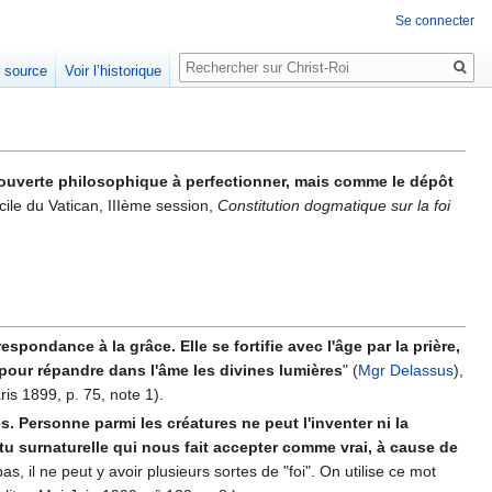
Se connecter
Rechercher
e source
Voir l’historique
couverte philosophique à perfectionner, mais comme le dépôt
cile du Vatican, IIIème session,
Constitution dogmatique sur la foi
spondance à la grâce. Elle se fortifie avec l'âge par la prière,
e pour répandre dans l'âme les divines lumières
" (
Mgr Delassus
),
is 1899, p. 75, note 1).
s. Personne parmi les créatures ne peut l'inventer ni la
vertu surnaturelle qui nous fait accepter comme vrai, à cause de
 pas, il ne peut y avoir plusieurs sortes de "foi". On utilise ce mot