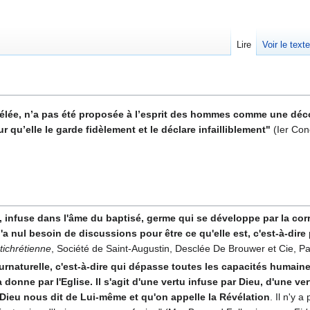
Lire
Voir le text
révélée, n’a pas été proposée à l’esprit des hommes comme une dé
ur qu’elle le garde fidèlement et le déclare infailliblement"
(Ier Con
, infuse dans l'âme du baptisé, germe qui se développe par la corre
 n'a nul besoin de discussions pour être ce qu'elle est, c'est-à-dir
tichrétienne
, Société de Saint-Augustin, Desclée De Brouwer et Cie, Par
surnaturelle, c'est-à-dire qui dépasse toutes les capacités humaine
a donne par l'Eglise. Il s'agit d'une vertu infuse par Dieu, d'une 
e Dieu nous dit de Lui-même et qu'on appelle la Révélation
. Il n'y a