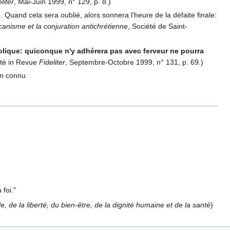
liter
, Mai-Juin 1999, n° 129, p. 8.)
e
. Quand cela sera oublié, alors sonnera l'heure de la défaite finale:
canisme et la conjuration antichrétienne
, Société de Saint-
tholique: quiconque n'y adhérera pas avec ferveur ne pourra
ité in Revue
Fideliter
, Septembre-Octobre 1999, n° 131, p. 69.)
en connu.
 foi."
, de la liberté, du bien-être, de la dignité humaine et de la santé
)