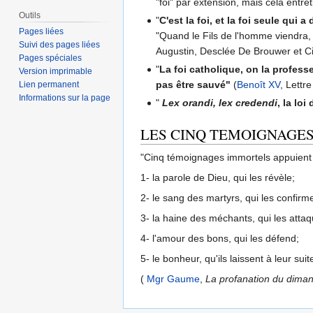
"foi" par extension, mais cela entr
Outils
"
C'est la foi, et la foi seule qui
Pages liées
"Quand le Fils de l'homme viendra, tro
Suivi des pages liées
Augustin, Desclée De Brouwer et Ci
Pages spéciales
"
La foi catholique, on la profess
Version imprimable
pas être sauvé"
(
Benoît XV
, Lettr
Lien permanent
Informations sur la page
"
Lex orandi, lex credendi
, la loi
LES CINQ TEMOIGNAGES
"Cinq témoignages immortels appuient 
1- la parole de Dieu, qui les révèle;
2- le sang des martyrs, qui les confirm
3- la haine des méchants, qui les attaq
4- l'amour des bons, qui les défend;
5- le bonheur, qu'ils laissent à leur sui
(
Mgr Gaume
,
La profanation du dimanch