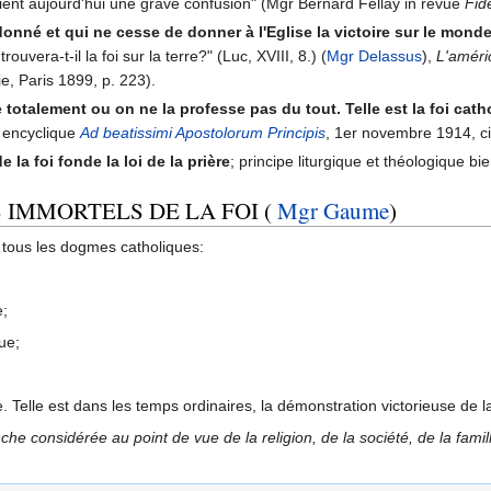
etient aujourd'hui une grave confusion" (Mgr Bernard Fellay in revue
Fide
 a donné et qui ne cesse de donner à l'Eglise la victoire sur le mond
uvera-t-il la foi sur la terre?" (Luc, XVIII, 8.) (
Mgr Delassus
),
L'améri
e, Paris 1899, p. 223).
e totalement ou on ne la professe pas du tout. Telle est la foi ca
e encyclique
Ad beatissimi Apostolorum Principis
, 1er novembre 1914, c
 de la foi fonde la loi de la prière
; principe liturgique et théologique bi
 IMMORTELS DE LA FOI (
Mgr Gaume
)
tous les dogmes catholiques:
e;
ue;
te. Telle est dans les temps ordinaires, la démonstration victorieuse de la
e considérée au point de vue de la religion, de la société, de la famille