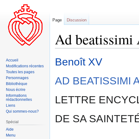
Page
Discussion
Ad beatissimi
Aller
Aller
Benoît XV
Accueil
à
à
Modifications récentes
la
la
Toutes les pages
navigation
recherche
AD BEATISSIMI
Personnages
Bibliothèque
Nous écrire
Informations
LETTRE ENCYC
rédactionnelles
Liens
Qui sommes-nous?
DE SA SAINTETÉ
Spécial
Aide
Menu