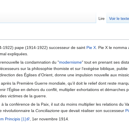
Lire
Voir le text
4-1922) pape (1914-1922) successeur de saint
Pie X
. Pie X le nomma 
mal expliquées.
renouvelle la condamnation du "
modernisme
" tout en prenant ses dista
prédécesseurs sur la philosophie thomiste et sur l’exégèse biblique, pub
irection des Églises d’Orient, donne une impulsion nouvelle aux missi
t après la Première Guerre mondiale, qu’il doit le relief dont reste marq
enir l’Église en dehors du conflit, multiplier exhortations et démarches p
des victimes de la guerre.
é à la conférence de la Paix, il sut du moins multiplier les relations du
e révolutionnaire la
Conciliazione
que devait réaliser son successeur
Pi
m Principis
[1]
, 1er novembre 1914.