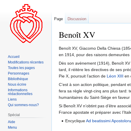
Page
Discussion
Benoît XV
Aller
Aller
Benoît XV, Giacomo Della Chiesa (185
à
à
en 1914, pour des raisons demeurées 
Accueil
la
la
Modifications récentes
Dès son avènement (1914), Benoît XV 
navigation
recherche
Toutes les pages
tard, il réitère les directives de ses 
Personnages
Pie X, poursuit l’action de
Léon XIII
en d
Bibliothèque
C’est à son action politique, pendant e
Nous écrire
Informations
fera sa règle vingt-cinq ans plus tard: t
rédactionnelles
humanitaires du Saint-Siège en faveur 
Liens
Qui sommes-nous?
Si Benoît XV n’obtint pas d’être associ
France apostate et préparer avec l’Itali
Spécial
Encyclique
Ad beatissimi Apostoloru
Aide
Menu