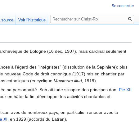
Se connecter
Rechercher
e source
Voir l’historique
archevêque de Bologne (16 déc. 1907), mais cardinal seulement
nces à l’égard des "intégristes" (dissolution de la Sapinière); plus
lie le nouveau Code de droit canonique (1917) mis en chantier par
ons catholiques (encyclique
Maximum illud
, 1919).
uée sa personnalité. Son attitude s’inspire des principes dont
Pie XII
our en hâter la fin, développer les activités charitables et
 Vatican avec de nombreux pays, en particulier renouer avec la
e XI
, en 1929 (accords du Latran).