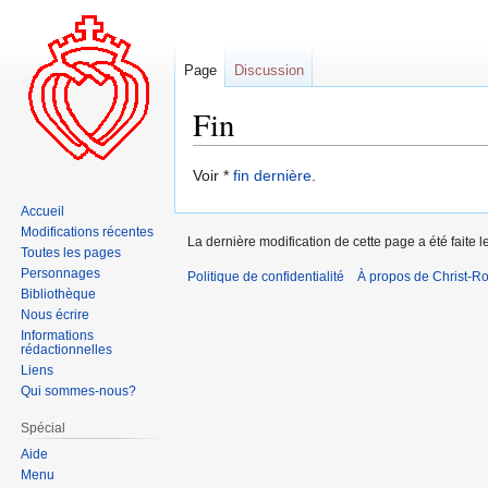
Page
Discussion
Fin
Aller
Aller
Voir *
fin dernière
.
à
à
Accueil
la
la
Modifications récentes
La dernière modification de cette page a été faite 
navigation
recherche
Toutes les pages
Personnages
Politique de confidentialité
À propos de Christ-Ro
Bibliothèque
Nous écrire
Informations
rédactionnelles
Liens
Qui sommes-nous?
Spécial
Aide
Menu