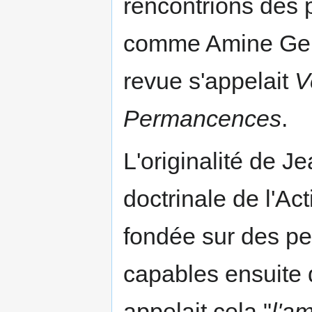
rencontrions des 
comme Amine Gem
revue s'appelait
V
Permancences
.
L'originalité de J
doctrinale de l'Act
fondée sur des pe
capables ensuite d
appelait cela "
l'am