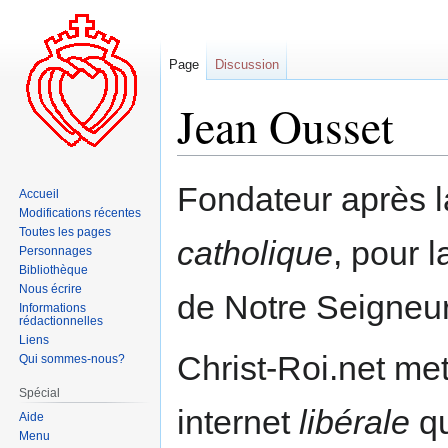
Page
Discussion
Jean Ousset
Aller
Aller
Fondateur après l
Accueil
à
à
Modifications récentes
la
la
Toutes les pages
catholique
, pour 
navigation
recherche
Personnages
Bibliothèque
Nous écrire
de Notre Seigneur
Informations
rédactionnelles
Liens
Christ-Roi.net me
Qui sommes-nous?
Spécial
internet
libérale
qu
Aide
Menu