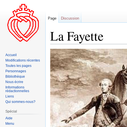
Page
Discussion
La Fayette
Aller
Aller
Accueil
à
à
Modifications récentes
la
la
Toutes les pages
navigation
recherche
Personnages
Bibliothèque
Nous écrire
Informations
rédactionnelles
Liens
Qui sommes-nous?
Spécial
Aide
Menu