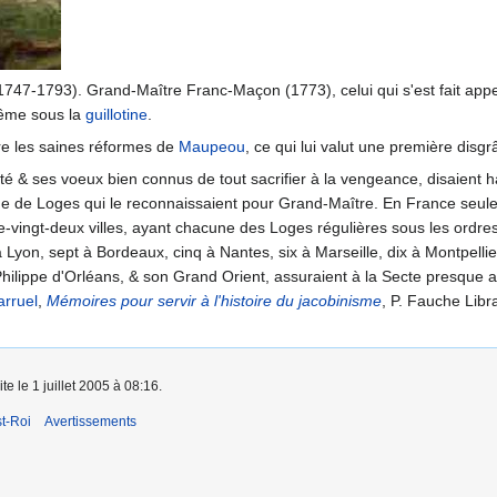
747-1793). Grand-Maître Franc-Maçon (1773), celui qui s'est fait appelé
même sous la
guillotine
.
tre les saines réformes de
Maupeou
, ce qui lui valut une première dis
té & ses voeux bien connus de tout sacrifier à la vengeance, disaient 
tude de Loges qui le reconnaissaient pour Grand-Maître. En France seu
vingt-deux villes, ayant chacune des Loges régulières sous les ordres
e à Lyon, sept à Bordeaux, cinq à Nantes, six à Marseille, dix à Montpel
 Philippe d'Orléans, & son Grand Orient, assuraient à la Secte presque 
arruel
,
Mémoires pour servir à l'histoire du jacobinisme
, P. Fauche Libr
te le 1 juillet 2005 à 08:16.
t-Roi
Avertissements