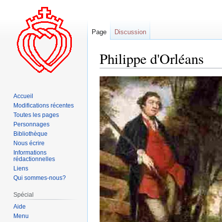
Page
Discussion
Philippe d'Orléans
Aller
Aller
à
à
Accueil
la
la
Modifications récentes
navigation
recherche
Toutes les pages
Personnages
Bibliothèque
Nous écrire
Informations
rédactionnelles
Liens
Qui sommes-nous?
Spécial
Aide
Menu