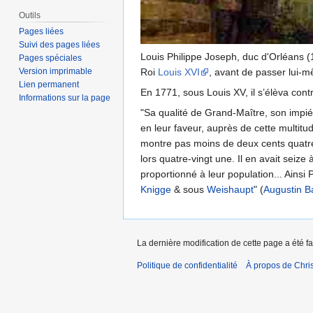
Outils
Pages liées
Suivi des pages liées
Louis Philippe Joseph, duc d'Orléans (1
Pages spéciales
Version imprimable
Roi
Louis XVI
, avant de passer lui-
Lien permanent
En 1771, sous Louis XV, il s’élèva con
Informations sur la page
"Sa qualité de Grand-Maître, son impié
en leur faveur, auprès de cette multi
montre pas moins de deux cents quatre-
lors quatre-vingt une. Il en avait seiz
proportionné à leur population... Ainsi
Knigge
& sous
Weishaupt
" (
Augustin B
La dernière modification de cette page a été fai
Politique de confidentialité
À propos de Chris