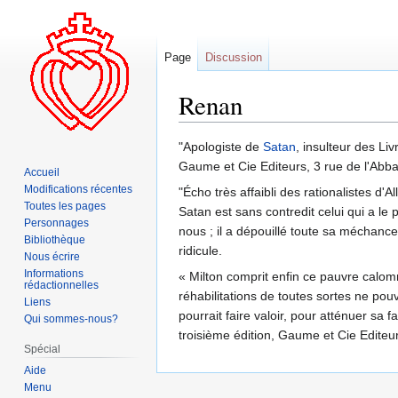
Page
Discussion
Renan
Aller
Aller
"Apologiste de
Satan
, insulteur des Li
à
à
Gaume et Cie Editeurs, 3 rue de l'Abba
Accueil
la
la
Modifications récentes
"Écho très affaibli des rationalistes d'
navigation
recherche
Toutes les pages
Satan est sans contredit celui qui a l
Personnages
nous ; il a dépouillé toute sa méchancet
Bibliothèque
ridicule.
Nous écrire
Informations
« Milton comprit enfin ce pauvre calom
rédactionnelles
réhabilitations de toutes sortes ne po
Liens
pourrait faire valoir, pour atténuer sa 
Qui sommes-nous?
troisième édition, Gaume et Cie Editeur
Spécial
Aide
Menu