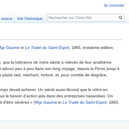
Se connecter
Rechercher
e source
Voir l’historique
Mgr Gaume
in
Le Traité du Saint-Esprit
, 1865, troisième édition,
s, que la tolérance de notre siècle a relevés de leur anathème,
s'est adouci peu à peu dans son long voyage, depuis la Perse jusqu'à
 plaisir laid, méchant, torturé, et, pour comble de disgrâce,
emps devait achever. Un siècle aussi fécond que le nôtre en
ue le besoin d'action jeta dans des entreprises hasardées. On
it d'être sévères » (
Mgr Gaume
in
Le Traité du Saint-Esprit
, 1865,