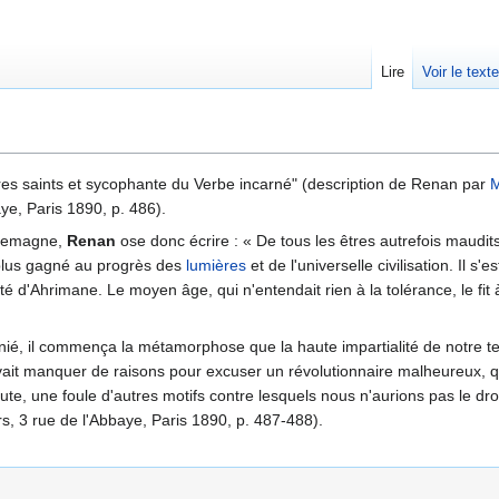
Lire
Voir le text
vres saints et sycophante du Verbe incarné" (description de Renan par
ye, Paris 1890, p. 486).
Allemagne,
Renan
ose donc écrire : « De tous les êtres autrefois maudit
e plus gagné au progrès des
lumières
et de l'universelle civilisation. Il 
é d'Ahrimane. Le moyen âge, qui n'entendait rien à la tolérance, le fit à
nié, il commença la métamorphose que la haute impartialité de notre t
uvait manquer de raisons pour excuser un révolutionnaire malheureux, q
faute, une foule d'autres motifs contre lesquels nous n'aurions pas le dro
s, 3 rue de l'Abbaye, Paris 1890, p. 487-488).