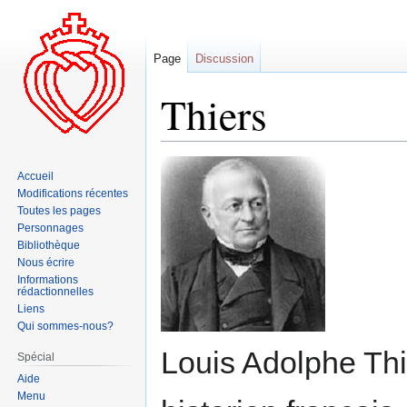
Page
Discussion
Thiers
Aller
Aller
Accueil
à
à
Modifications récentes
la
la
Toutes les pages
navigation
recherche
Personnages
Bibliothèque
Nous écrire
Informations
rédactionnelles
Liens
Qui sommes-nous?
Louis Adolphe Thi
Spécial
Aide
Menu