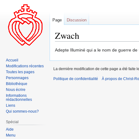
Page
Discussion
Zwach
Aller
Aller
Adepte Illuminé qui a le nom de guerre de
à
à
Accueil
la
la
Modifications récentes
La dernière modification de cette page a été faite l
navigation
recherche
Toutes les pages
Personnages
Politique de confidentialité
À propos de Christ-Ro
Bibliothèque
Nous écrire
Informations
rédactionnelles
Liens
Qui sommes-nous?
Spécial
Aide
Menu