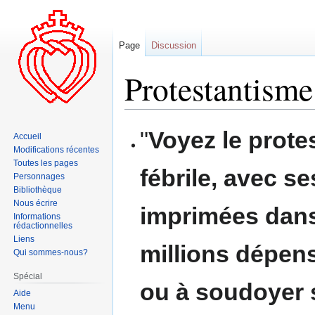
Page
Discussion
Protestantisme
Aller
Aller
"
Voyez le prote
Accueil
à
à
Modifications récentes
la
la
Toutes les pages
fébrile, avec s
navigation
recherche
Personnages
Bibliothèque
Nous écrire
imprimées dans
Informations
rédactionnelles
Liens
millions dépen
Qui sommes-nous?
Spécial
ou à soudoyer s
Aide
Menu