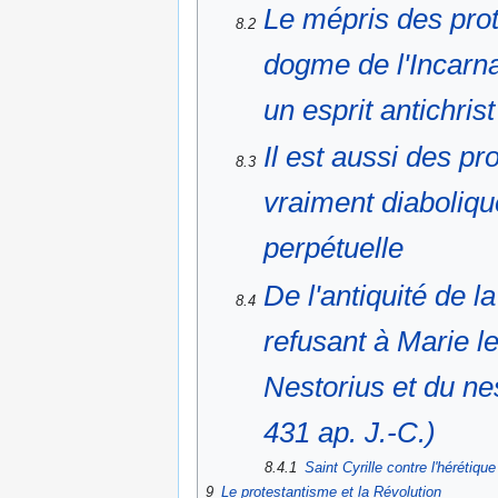
Le mépris des prot
8.2
dogme de l'Incarna
un esprit antichrist
Il est aussi des pr
8.3
vraiment diaboliqu
perpétuelle
De l'antiquité de l
8.4
refusant à Marie l
Nestorius et du n
431 ap. J.-C.)
8.4.1
Saint Cyrille contre l'hérétiqu
9
Le protestantisme et la Révolution