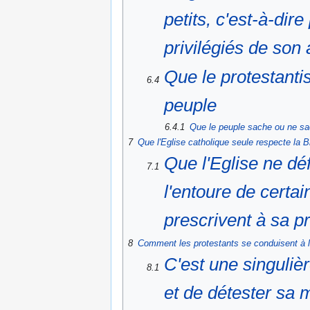
petits, c'est-à-di
privilégiés de son
Que le protestantis
6.4
peuple
6.4.1
Que le peuple sache ou ne sach
7
Que l'Eglise catholique seule respecte la B
Que l'Eglise ne déf
7.1
l'entoure de certai
prescrivent à sa p
8
Comment les protestants se conduisent à l
C'est une singuliè
8.1
et de détester sa 