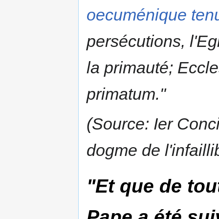
oecuménique tenu
persécutions, l'E
la primauté;
Eccl
primatum
."
(Source: Ier Conci
dogme de l'infaillib
"Et que
de tou
Pape a été
sui