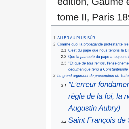
édition, Gaume e
tome II, Paris 18
1
ALLER AU PLUS SÛR
2
Comme quoi la propagande protestante n'est
2.1
C'est du pape que nous tenons la Bib
2.2
Que la
primauté
du pape a toujours é
2.3
"Et que
de tout temps
, l'enseignem
oecuménique tenu à Constantinople 
3
Le grand argument de prescription de Tertul
"L'erreur fondament
3.1
règle de la foi, la
Augustin Aubry)
Saint François de S
3.2