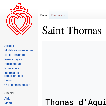
Page
Discussion
Saint Thomas
Aller
Aller
Accueil
à
à
Modifications récentes
la
la
Toutes les pages
navigation
recherche
Personnages
Bibliothèque
Nous écrire
Informations
rédactionnelles
Liens
Qui sommes-nous?
               
Spécial
Aide
Thomas d'Aqui
Menu