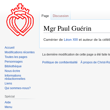
Page
Discussion
Mgr Paul Guérin
Aller
Aller
Camérier de
Léon XIII
et auteur de la célèb
à
à
Accueil
la
la
Modifications récentes
La dernière modification de cette page a été faite l
navigation
recherche
Toutes les pages
Personnages
Politique de confidentialité
À propos de Christ-Ro
Bibliothèque
Nous écrire
Informations
rédactionnelles
Liens
Qui sommes-nous?
Spécial
Aide
Menu