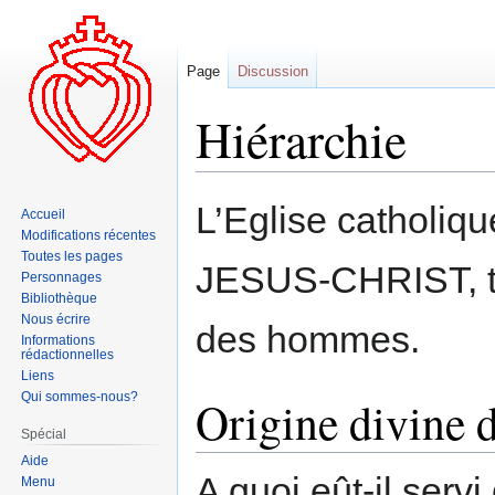
Page
Discussion
Hiérarchie
Aller
Aller
L’Eglise catholiqu
Accueil
à
à
Modifications récentes
la
la
Toutes les pages
JESUS-CHRIST, to
navigation
recherche
Personnages
Bibliothèque
Nous écrire
des hommes.
Informations
rédactionnelles
Liens
Qui sommes-nous?
Origine divine d
Spécial
Aide
A quoi eût-il servi
Menu