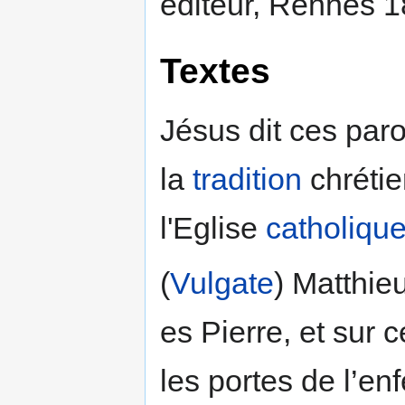
éditeur, Rennes 1
Textes
Jésus dit ces par
la
tradition
chrétie
l'Eglise
catholiqu
(
Vulgate
) Matthieu
es Pierre, et sur c
les portes de l’en