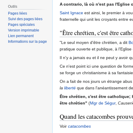
A contrario, là où n'est pas l'Eglise c
Outils
Saint Ignace
est ainsi, le premier à vo
Pages liées
Suivi des pages liées
fraternelle qui unit les croyants entr
Pages spéciales
Version imprimable
"Être chrétien, c'est être cath
Lien permanent
Informations sur la page
"Le seul moyen d'être chrétien, a dit
Bo
pratique ouverte et publique, à l'Eglis
Il n'y a jamais eu et il ne peut y avoir 
Ce n'est point ici une question de for
se forge un christianisme à sa fantaisie
On a fait de nos jours un étrange abu
la
liberté
que dans l'anéantissement de l
Être chrétien, c'est être catholique
être chrétien"
(
Mgr de Ségur
,
Causerie
Quand les catacombes prouvent
Voir
catacombes