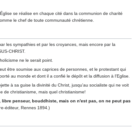
ue Église se réalise en chaque cité dans la communion de charité
nt comme le chef de toute communauté chrétienne.
 par les sympathies et par les croyances, mais encore par la
 JESUS-CHRIST.
tholicisme ne le serait point.
eut être soumise aux caprices de personnes, et le protestant qui
rté au monde et dont il a confié le dépôt et la diffusion à l'Eglise.
ette à sa guise la divinité du Christ, jusqu'au socialiste qui ne voit
de de christianisme, mais quel christianisme!
n, libre penseur, bouddhiste, mais on n'est pas, on ne peut pas
aire-éditeur, Rennes 1894.)