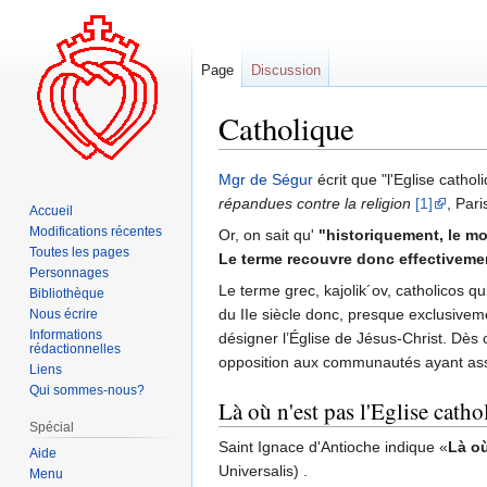
Page
Discussion
Catholique
Aller
Aller
Mgr de Ségur
écrit que "l'Eglise catho
à
à
répandues contre la religion
[1]
, Pari
Accueil
la
la
Modifications récentes
Or, on sait qu'
"historiquement, le m
navigation
recherche
Toutes les pages
Le terme recouvre donc effectivemen
Personnages
Le terme grec, kajolik´ov, catholicos qu
Bibliothèque
du IIe siècle donc, presque exclusivem
Nous écrire
Informations
désigner l’Église de Jésus-Christ. Dès
rédactionnelles
opposition aux communautés ayant assez
Liens
Qui sommes-nous?
Là où n'est pas l'Eglise cathol
Spécial
Saint Ignace d'Antioche indique «
Là où
Aide
Universalis) .
Menu