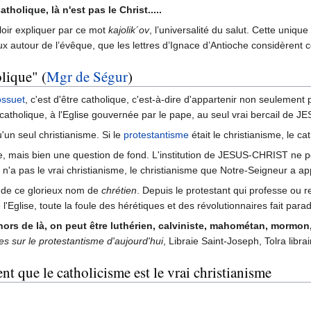
atholique, là n'est pas le Christ.....
uloir expliquer par ce mot
kajolik´ov
, l’universalité du salut. Cette uniq
e eux autour de l’évêque, que les lettres d’Ignace d’Antioche considère
olique" (
Mgr de Ségur
)
ssuet
, c'est d'être catholique, c'est-à-dire d'appartenir non seulement
e catholique, à l'Eglise gouvernée par le pape, au seul vrai bercail de
qu'un seul christianisme. Si le
protestantisme
était le christianisme, le ca
me, mais bien une question de fond. L'institution de JESUS-CHRIST ne p
 n'a pas le vrai christianisme, le christianisme que Notre-Seigneur a appo
s de ce glorieux nom de
chrétien
. Depuis le protestant qui professe ou rej
'Eglise, toute la foule des hérétiques et des révolutionnaires fait para
; hors de là, on peut être luthérien, calviniste, mahométan, mormo
s sur le protestantisme d'aujourd'hui
, Libraie Saint-Joseph, Tolra libr
 que le catholicisme est le vrai christianisme