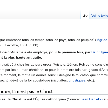
Lire
Voir le text
lique embrasse tous les temps, tous les pays, tous les peuples" (
Mgr de
s J. Lecoffre, 1851, p. 88).
ot
catholicisme
a été employé, pour la première fois, par
Saint Ign
t la plus haute antiquité.
i avait déjà chez les auteurs grecs (Aristote, Zénon, Polybe) le sens d’u
ent par les auteurs chrétiens, et pour la première fois par Ignace d’An
 ce moment, le mot a un double sens: il désigne la foi catholique com
 tôt dévié de la foi apostolique (nicolaïtes,
gnostiques
, etc.).
ique, là n'est pas le Christ
 est le Christ, là est l’Église catholique
» (Source:
Jean Daniélou
et