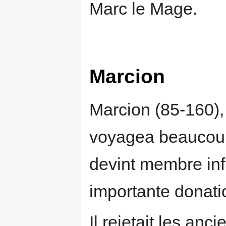
Marc le Mage.
Marcion
Marcion (85-160),
voyagea beaucoup 
devint membre infl
importante donati
Il rejetait les an