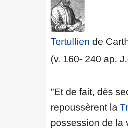
Tertullien
de Cart
(v. 160- 240 ap. J.
"Et de fait, dès s
repoussèrent la
T
possession de la v