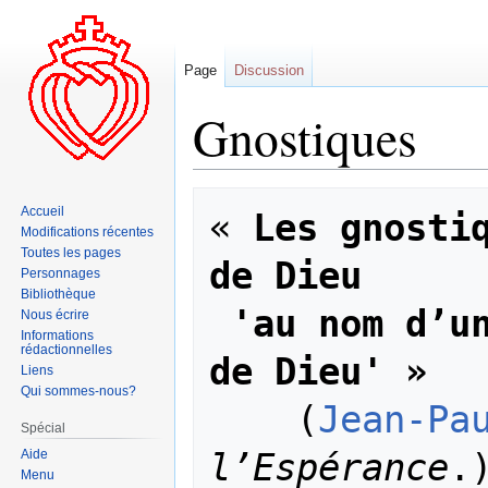
Page
Discussion
Gnostiques
Aller
Aller
Accueil
« 
Les gnostiq
à
à
Modifications récentes
la
la
Toutes les pages
de Dieu
navigation
recherche
Personnages
Bibliothèque
 'au nom d’une connaissance profonde 
Nous écrire
Informations
rédactionnelles
de Dieu' »
Liens
Qui sommes-nous?
    (
Jean-Pa
Spécial
l’Espérance
Aide
Menu