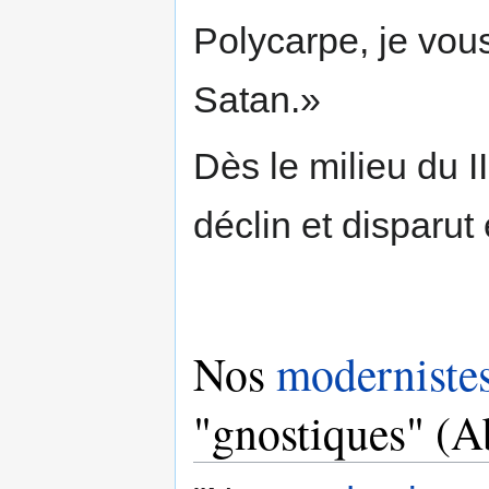
Polycarpe, je vous
Satan.»
Dès le milieu du I
déclin et disparu
Nos
moderniste
"gnostiques" (