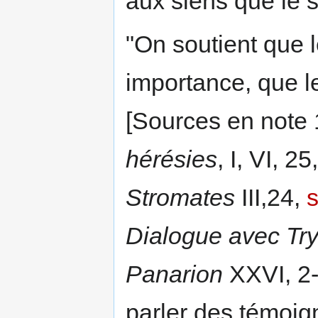
aux siens que le 
"On soutient que l
importance, que l
[Sources en note 
hérésies
, I, VI, 2
Stromates
III,24,
s
Dialogue avec Tr
Panarion
XXVI, 2-
parler des témoi