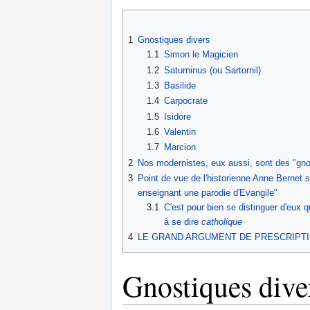
1
Gnostiques divers
1.1
Simon le Magicien
1.2
Saturninus (ou Sartornil)
1.3
Basilide
1.4
Carpocrate
1.5
Isidore
1.6
Valentin
1.7
Marcion
2
Nos modernistes, eux aussi, sont des "gno
3
Point de vue de l'historienne Anne Bernet s
enseignant une parodie d'Evangile"
3.1
C'est pour bien se distinguer d'eux 
à se dire
catholique
4
LE GRAND ARGUMENT DE PRESCRIPTI
Gnostiques dive