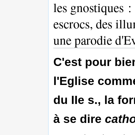
les gnostiques :
escrocs, des ill
une parodie d'E
C'est pour bie
l'Eglise comm
du IIe s., la f
à se dire
catho