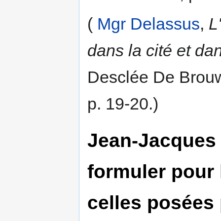
(
Mgr Delassus
,
L
dans la cité et dan
Desclée De Brouwe
p. 19-20.)
Jean-Jacque
formuler pour 
celles posées p