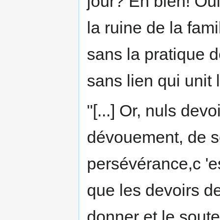
jour? Eh bien! Oui
la ruine de la famil
sans la pratique d
sans lien qui uni
"[...] Or, nuls dev
dévouement, de sol
persévérance,c 'es
que les devoirs de
donner et le souten