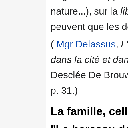
nature...), sur la
li
peuvent que les dé
(
Mgr Delassus
,
L
dans la cité et dan
Desclée De Brouwe
p. 31.)
La famille, cel