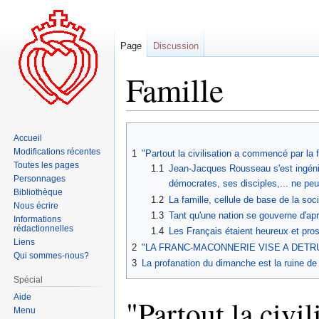
Page
Discussion
Famille
Aller
Aller
Accueil
à
à
Modifications récentes
1
"Partout la civilisation a commencé par la 
la
la
Toutes les pages
1.1
Jean-Jacques Rousseau s'est ingénié 
navigation
recherche
Personnages
démocrates, ses disciples,... ne peuv
Bibliothèque
1.2
La famille, cellule de base de la soci
Nous écrire
1.3
Tant qu'une nation se gouverne d'aprè
Informations
rédactionnelles
1.4
Les Français étaient heureux et pros
Liens
2
"LA FRANC-MACONNERIE VISE A DETRUIR
Qui sommes-nous?
3
La profanation du dimanche est la ruine de 
Spécial
Aide
"Partout la civi
Menu