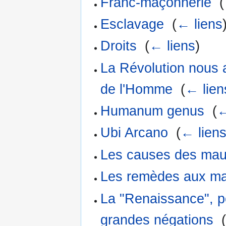
Franc-maçonnerie
‎
(
Esclavage
‎
(
← liens
Droits
‎
(
← liens
)
La Révolution nous a
de l'Homme
‎
(
← lien
Humanum genus
‎
(
←
Ubi Arcano
‎
(
← lien
Les causes des maux
Les remèdes aux mau
La "Renaissance", p
grandes négations
‎