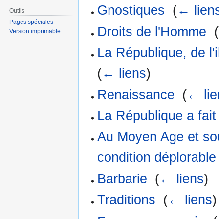
Gnostiques
‎
(
← lien
Outils
Pages spéciales
Droits de l'Homme
‎
(
Version imprimable
La République, de l'i
(
← liens
)
Renaissance
‎
(
← lie
La République a fait
Au Moyen Age et sou
condition déplorable
Barbarie
‎
(
← liens
)
Traditions
‎
(
← liens
)