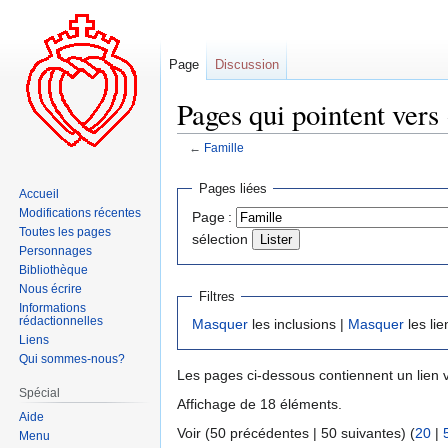
Page
Discussion
Pages qui pointent vers 
←
Famille
Aller
Aller
Pages liées
Accueil
à
à
Modifications récentes
Page :
la
la
Toutes les pages
sélection
navigation
recherche
Personnages
Bibliothèque
Nous écrire
Filtres
Informations
rédactionnelles
Masquer
les inclusions |
Masquer
les lie
Liens
Qui sommes-nous?
Les pages ci-dessous contiennent un lien 
Spécial
Affichage de 18 éléments.
Aide
Voir (50 précédentes | 50 suivantes) (
20
|
Menu