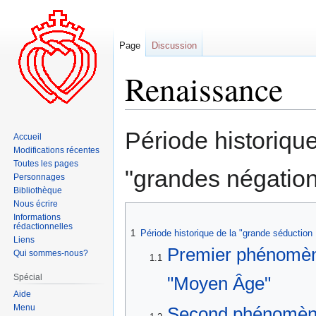
Page
Discussion
Renaissance
Aller
Aller
Période historiqu
Accueil
à
à
Modifications récentes
la
la
Toutes les pages
"grandes négation
navigation
recherche
Personnages
Bibliothèque
Nous écrire
Informations
rédactionnelles
1
Période historique de la "grande séduction
Liens
Premier phénomène
Qui sommes-nous?
1.1
Spécial
"Moyen Âge"
Aide
Menu
Second phénomène. 