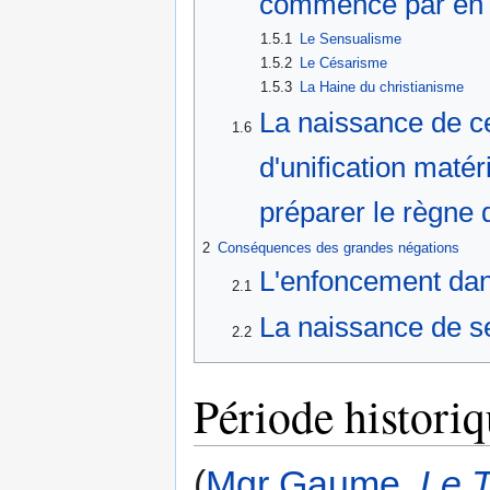
commence par en é
1.5.1
Le Sensualisme
1.5.2
Le Césarisme
1.5.3
La Haine du christianisme
La naissance de 
1.6
d'unification matér
préparer le règne d
2
Conséquences des grandes négations
L'enfoncement dans
2.1
La naissance de 
2.2
Période historiq
(
Mgr Gaume
,
Le T