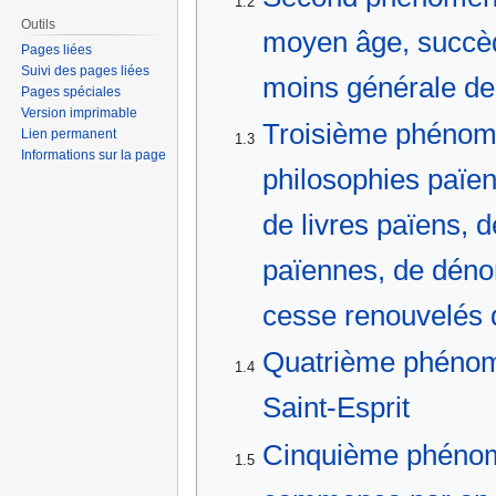
1.2
Outils
moyen âge, succèd
Pages liées
Suivi des pages liées
moins générale de 
Pages spéciales
Version imprimable
Troisième phénom
Lien permanent
1.3
Informations sur la page
philosophies païen
de livres païens, d
païennes, de déno
cesse renouvelés
Quatrième phénomè
1.4
Saint-Esprit
Cinquième phénomè
1.5