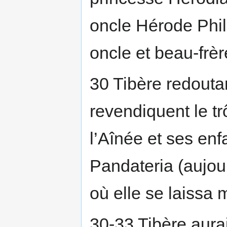
oncle Hérode Phili
oncle et beau-frè
30 Tibère redouta
revendiquent le tr
l’Aînée et ses enfa
Pandateria (aujou
où elle se laissa m
30-33 Tibère aura