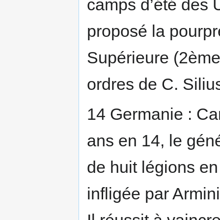
camps d’été des U
proposé la pourpr
Supérieure (2ème
ordres de C. Silius
14 Germanie : Ca
ans en 14, le gén
de huit légions e
infligée par Armin
Il réussit à vainc