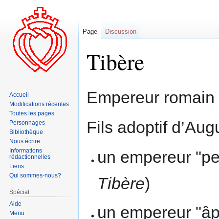
Page
Discussion
Tibère
Aller
Aller
Empereur romain (
Accueil
à
à
Modifications récentes
la
la
Toutes les pages
navigation
recherche
Fils adoptif d’Aug
Personnages
Bibliothèque
Nous écrire
Informations
un empereur "pe
rédactionnelles
Liens
Qui sommes-nous?
Tibère
)
Spécial
Aide
un empereur "âpr
Menu