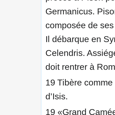
Germanicus. Pison
composée de ses es
Il débarque en Syr
Celendris. Assiégé
doit rentrer à Ro
19 Tibère comme O
d’Isis.
19 «Grand Camée 