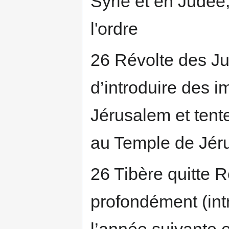
Syrie et en Judée,
l'ordre
26 Révolte des Jui
d’introduire des 
Jérusalem et tent
au Temple de Jér
26 Tibère quitte R
profondément (intr
l’année suivante en