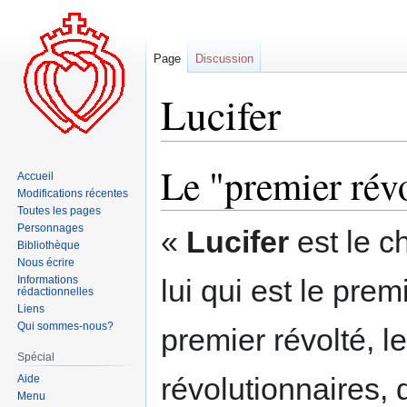
Page
Discussion
Lucifer
Le "premier rév
Aller
Aller
Accueil
à
à
Modifications récentes
la
la
Toutes les pages
Personnages
navigation
recherche
«
Lucifer
est le c
Bibliothèque
Nous écrire
Informations
lui qui est le prem
rédactionnelles
Liens
Qui sommes-nous?
premier révolté, l
Spécial
révolutionnaires, 
Aide
Menu