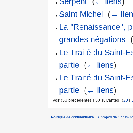
Serpent
‎
(
← liens
)
Saint Michel
‎
(
← lie
La "Renaissance", p
grandes négations
‎
Le Traité du Saint-
partie
‎
(
← liens
)
Le Traité du Saint-
partie
‎
(
← liens
)
Voir (50 précédentes | 50 suivantes) (
20
|
Politique de confidentialité
À propos de Christ-Ro