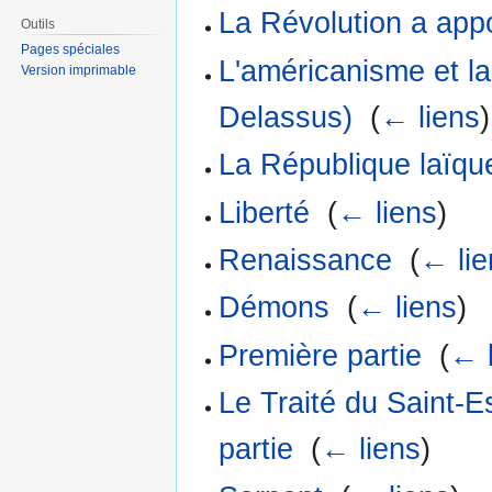
La Révolution a app
Outils
Pages spéciales
L'américanisme et la
Version imprimable
Delassus)
‎
(
← liens
)
La République laïque
Liberté
‎
(
← liens
)
Renaissance
‎
(
← lie
Démons
‎
(
← liens
)
Première partie
‎
(
← 
Le Traité du Saint-
partie
‎
(
← liens
)