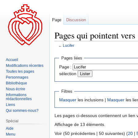
Page
Discussion
Pages qui pointent vers 
←
Lucifer
Aller
Aller
Pages liées
Accueil
à
à
Modifications récentes
Page :
la
la
Toutes les pages
sélection
navigation
recherche
Personnages
Bibliothèque
Nous écrire
Filtres
Informations
rédactionnelles
Masquer
les inclusions |
Masquer
les lie
Liens
Qui sommes-nous?
Les pages ci-dessous contiennent un lien 
Spécial
Affichage de 13 éléments.
Aide
Voir (50 précédentes | 50 suivantes) (
20
|
Menu