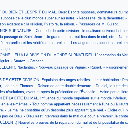
BIEN ET L'ESPRIT DU MAL. Deux Esprits opposés, dominateurs du monde. - P
suppose celle d'un monde supérieur au nôtre. - Nécessité, de la démontrer. - 
n existence : la religion, l'histoire, la raison. - Passages de M. Guizot.
SURNATUREL. Certitude de cette division : le dualisme universel et perman
 du passage de Saint Jean : Un grand combat eut lieu dans le ciel, etc. - Natur
tés naturelles et les vérités surnaturelles. - Les anges connaissent naturellem
s anges.
NÉ LIEU A LA DIVISION DU MONDE SURNATUREL. L'incarnation du Verbe, c
guier. - Suarez. - Catharin.
T). Naclantus. - Nouveau passage de Viguier. - Rupert. - Raisonnement - 
TE DIVISION. Expulsion des anges rebelles. - Leur habitation : l'enfer et 
r, - de saint Thomas. - Raison de cette double demeure. - Du ciel, la lutte des
les révolutions, avant et après la prédication de l'Évangile. - Haine particuli
 LA CITÉ DU MAL. Influence du monde supérieur sur le monde inférieur, prou
en elles-mêmes. - Tout homme appartient nécessairement à l'une ou à l'autre.
ire. - Le mal ne constitue qu'un désordre plus apparent que réel. - Gloire qu'
pas de Dieu. - Dieu n'est intervenu dans le mal que pour le prévenir, le conten
T.) Nouvelles preuves de la réparation du mal et de la possibilité du salut 