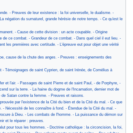
reuves de leur existence : la foi universelle, le dualisme. -
La négation du surnaturel, grande hérésie de notre temps. - Ce qu'est le
ent. - Cause de cette division : un acte coupable. - Origine
e de ce combat. - Grandeur de ce combat. - Dans quel ciel il eut lieu. -
ent les premières avec certitude. - L'épreuve eut pour objet une vérité
ause de la chute des anges. - Preuves : enseignements des
Témoignages de saint Cyprien, de saint Irénée, de Cornélius à
l'air. - Passages de saint Pierre et de saint Paul, - de Porphyre, -
cend sur la terre. - La haine du dogme de l'Incarnation, dernier mot de
ère de Satan contre la femme. - Preuves et raisons.
vée par l'existence de la Cité du bien et de la Cité du mal. - Ce que
 - Nécessité de les connaître à fond. - Étendue de la Cité du mal. -
il procure à Dieu. - Les combats de l'homme. - La puissance du démon sur
ir et le réparer : preuves.
pour tous les hommes. - Doctrine catholique : la circoncision, la foi,