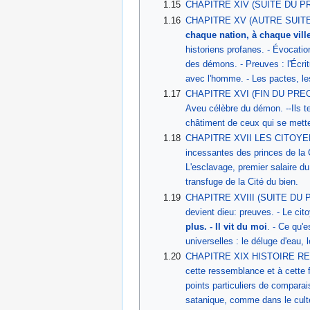
1.15
CHAPITRE XIV (SUITE DU PRÉC
1.16
CHAPITRE XV (AUTRE SUITE DU 
chaque nation, à chaque vil
historiens profanes. - Évocati
des démons. - Preuves : l'Écritur
avec l'homme. - Les pactes, les
1.17
CHAPITRE XVI (FIN DU PRECEDENT
Aveu célèbre du démon. --Ils te
châtiment de ceux qui se metten
1.18
CHAPITRE XVII LES CITOYENS DE
incessantes des princes de la C
L'esclavage, premier salaire du
transfuge de la Cité du bien.
1.19
CHAPITRE XVIII (SUITE DU PRÉC
devient dieu: preuves. - Le cit
plus. - Il vit du moi
. - Ce qu'e
universelles : le déluge d'eau, 
1.20
CHAPITRE XIX HISTOIRE RELIGIE
cette ressemblance et à cette fr
points particuliers de comparais
satanique, comme dans le culte 