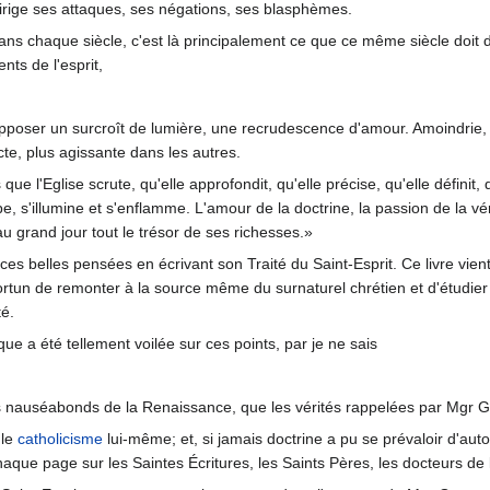
irige ses attaques, ses négations, ses blasphèmes.
ns chaque siècle, c'est là principalement ce que ce même siècle doit déf
ts de l'esprit,
 opposer un surcroît de lumière, une recrudescence d'amour. Amoindrie,
cte, plus agissante dans les autres.
ue l'Eglise scrute, qu'elle approfondit, qu'elle précise, qu'elle définit
 s'illumine et s'enflamme. L'amour de la doctrine, la passion de la véri
au grand jour tout le trésor de ses richesses.»
es belles pensées en écrivant son Traité du Saint-Esprit. Ce livre vie
ortun de remonter à la source même du surnaturel chrétien et d'étudier 
té.
ue a été tellement voilée sur ces points, par je ne sais
 nauséabonds de la Renaissance, que les vérités rappelées par Mgr Ga
 le
catholicisme
lui-même; et, si jamais doctrine a pu se prévaloir d'auto
ue page sur les Saintes Écritures, les Saints Pères, les docteurs de l'