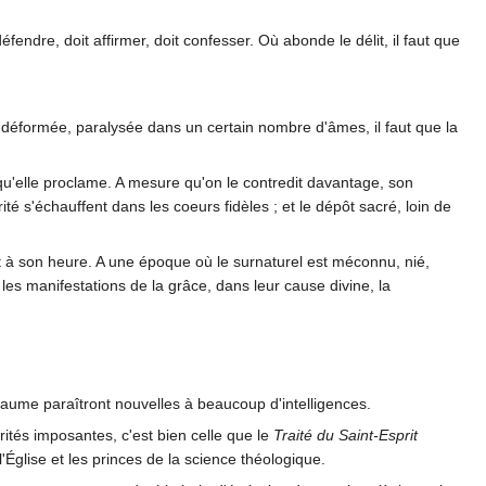
endre, doit affirmer, doit confesser. Où abonde le délit, il faut que
 déformée, paralysée dans un certain nombre d'âmes, il faut que la
, qu'elle proclame. A mesure qu'on le contredit davantage, son
té s'échauffent dans les coeurs fidèles ; et le dépôt sacré, loin de
nt à son heure. A une époque où le surnaturel est méconnu, nié,
les manifestations de la grâce, dans leur cause divine, la
ume paraîtront nouvelles à beaucoup d'intelligences.
rités imposantes, c'est bien celle que le
Traité du Saint-Esprit
Église et les princes de la science théologique.