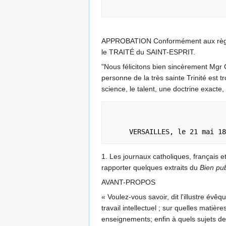
APPROBATION Conformément aux règles 
le TRAITÉ du SAINT-ESPRIT.
"Nous félicitons bien sincèrement Mgr G
personne de la très sainte Trinité est 
science, le talent, une doctrine exacte, s
                                 
                                       
1. Les journaux catholiques, français et
rapporter quelques extraits du
Bien pub
AVANT-PROPOS
« Voulez-vous savoir, dit l'illustre év
travail intellectuel ; sur quelles matiè
enseignements; enfin à quels sujets de