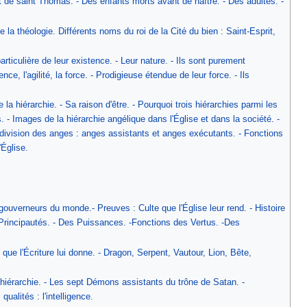
et de saint Thomas. - Des enfants morts avant de naître. - Des adultes. -
 théologie. Différents noms du roi de la Cité du bien : Saint-Esprit,
ulière de leur existence. - Leur nature. - Ils sont purement
ence, l'agilité, la force. - Prodigieuse étendue de leur force. - Ils
iérarchie. - Sa raison d'être. - Pourquoi trois hiérarchies parmi les
is. - Images de la hiérarchie angélique dans l'Église et dans la société. -
 division des anges : anges assistants et anges exécutants. - Fonctions
'Église.
erneurs du monde.- Preuves : Culte que l'Église leur rend. - Histoire
Principautés. - Des Puissances. -Fonctions des Vertus. -Des
ue l'Écriture lui donne. - Dragon, Serpent, Vautour, Lion, Bête,
rarchie. - Les sept Démons assistants du trône de Satan. -
ualités : l'intelligence.