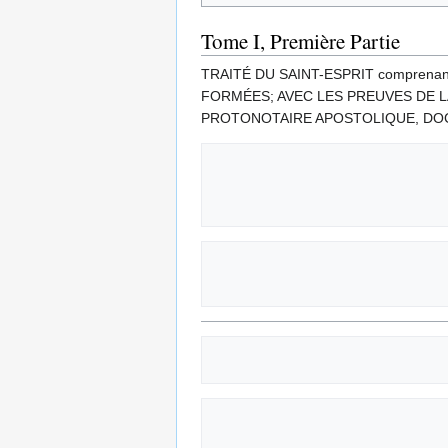
Tome I, Première Partie
TRAITÉ DU SAINT-ESPRIT comprena
FORMÉES; AVEC LES PREUVES DE L
PROTONOTAIRE APOSTOLIQUE, DOC
                                      
                                    TROISIÈ
                                GAUME ET Cie, EDITE
                                   3, Rue de