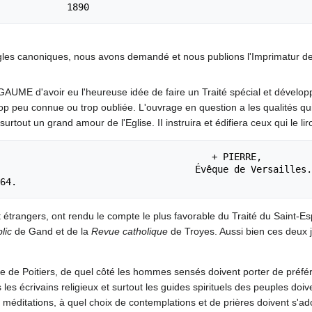
canoniques, nous avons demandé et nous publions l'Imprimatur de Mg
AUME d'avoir eu l'heureuse idée de faire un Traité spécial et développé 
trop peu connue ou trop oubliée. L'ouvrage en question a les qualités 
urtout un grand amour de l'Eglise. II instruira et édifiera ceux qui le liro
                                  + PIERRE,

                         Évêque de Versailles."

 étrangers, ont rendu le compte le plus favorable du Traité du Saint-Esp
lic
de Gand et de la
Revue catholique
de Troyes. Aussi bien ces deux 
êque de Poitiers, de quel côté les hommes sensés doivent porter de préf
res les écrivains religieux et surtout les guides spirituels des peuples d
 méditations, à quel choix de contemplations et de prières doivent s'a