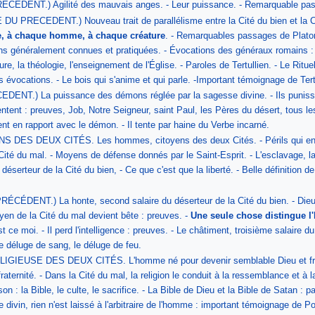
ÉDENT.) Agilité des mauvais anges. - Leur puissance. - Remarquable pas
PRECEDENT.) Nouveau trait de parallélisme entre la Cité du bien et la Ci
le, à chaque homme, à chaque créature
. - Remarquables passages de Platon
ons généralement connues et pratiquées. - Évocations des généraux romains :
e, la théologie, l'enseignement de l'Église. - Paroles de Tertullien. - Le Rituel
 évocations. - Le bois qui s'anime et qui parle. -Important témoignage de Ter
.) La puissance des démons réglée par la sagesse divine. - Ils punissent et
ntent : preuves, Job, Notre Seigneur, saint Paul, les Pères du désert, tous l
t en rapport avec le démon. - Il tente par haine du Verbe incarné.
S DEUX CITÉS. Les hommes, citoyens des deux Cités. - Périls qui environnen
ité du mal. - Moyens de défense donnés par le Saint-Esprit. - L'esclavage, lat
 déserteur de la Cité du bien, - Ce que c'est que la liberté. - Belle définitio
ÉDENT.) La honte, second salaire du déserteur de la Cité du bien. - Dieu ou
oyen de la Cité du mal devient bête : preuves. -
Une seule chose distingue l'h
st ce moi. - Il perd l'intelligence : preuves. - Le châtiment, troisième salaire 
le déluge de sang, le déluge de feu.
USE DES DEUX CITÉS. L'homme né pour devenir semblable Dieu et frère du V
aternité. - Dans la Cité du mal, la religion le conduit à la ressemblance et à l
on : la Bible, le culte, le sacrifice. - La Bible de Dieu et la Bible de Satan : p
divin, rien n'est laissé à l'arbitraire de l'homme : important témoignage de P