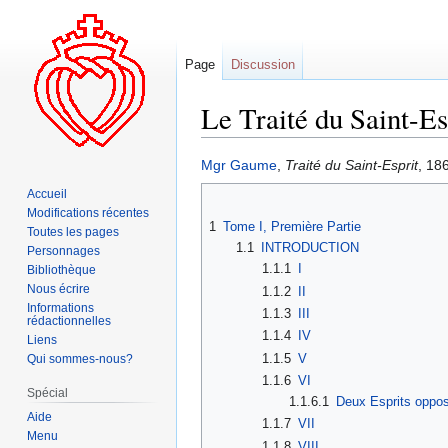
Page
Discussion
Le Traité du Saint-E
Aller
Aller
Mgr Gaume
,
Traité du Saint-Esprit
, 18
à
à
Accueil
la
la
Modifications récentes
1
Tome I, Première Partie
navigation
recherche
Toutes les pages
1.1
INTRODUCTION
Personnages
1.1.1
I
Bibliothèque
Nous écrire
1.1.2
II
Informations
1.1.3
III
rédactionnelles
1.1.4
IV
Liens
1.1.5
V
Qui sommes-nous?
1.1.6
VI
Spécial
1.1.6.1
Deux Esprits oppos
Aide
1.1.7
VII
Menu
1.1.8
VIII