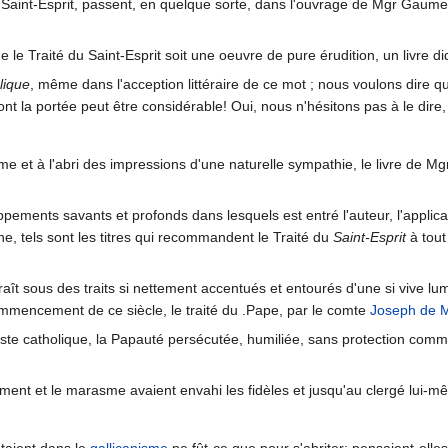
Saint-Esprit, passent, en quelque sorte, dans l'ouvrage de Mgr Gaume 
e le Traité du Saint-Esprit soit une oeuvre de pure érudition, un livre 
lique
, même dans l'acception littéraire de ce mot ; nous voulons dire qu'
t la portée peut être considérable! Oui, nous n'hésitons pas à le dire
me et à l'abri des impressions d'une naturelle sympathie, le livre de 
ements savants et profonds dans lesquels est entré l'auteur, l'applicati
ne, tels sont les titres qui recommandent le Traité du
Saint-Esprit
à tout
raît sous des traits si nettement accentués et entourés d'une si vive l
commencement de ce siècle, le traité du .Pape, par le comte
Joseph de M
iciste catholique, la Papauté persécutée, humiliée, sans protection co
ement et le marasme avaient envahi les fidèles et jusqu'au clergé lui-m