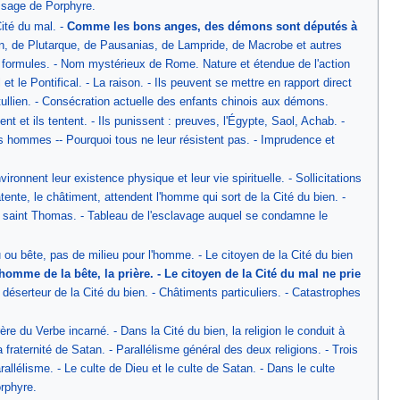
sage de Porphyre.
té du mal. -
Comme les bons anges, des démons sont députés à
, de Plutarque, de Pausanias, de Lampride, de Macrobe et autres
 formules. - Nom mystérieux de Rome. Nature et étendue de l'action
 et le Pontifical. - La raison. - Ils peuvent se mettre en rapport direct
tullien. - Consécration actuelle des enfants chinois aux démons.
 ils tentent. - Ils punissent : preuves, l'Égypte, Saol, Achab. -
es hommes -- Pourquoi tous ne leur résistent pas. - Imprudence et
t leur existence physique et leur vie spirituelle. - Sollicitations
ente, le châtiment, attendent l'homme qui sort de la Cité du bien. -
n de saint Thomas. - Tableau de l'esclavage auquel se condamne le
 bête, pas de milieu pour l'homme. - Le citoyen de la Cité du bien
omme de la bête, la prière. - Le citoyen de la Cité du mal ne prie
du déserteur de la Cité du bien. - Châtiments particuliers. - Catastrophes
erbe incarné. - Dans la Cité du bien, la religion le conduit à
a fraternité de Satan. - Parallélisme général des deux religions. - Trois
arallélisme. - Le culte de Dieu et le culte de Satan. - Dans le culte
orphyre.