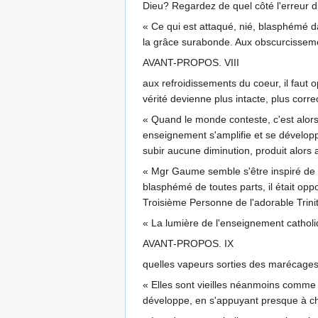
Dieu? Regardez de quel côté l'erreur d
« Ce qui est attaqué, nié, blasphémé da
la grâce surabonde. Aux obscurcissemen
AVANT-PROPOS. VIII
aux refroidissements du coeur, il faut
vérité devienne plus intacte, plus corre
« Quand le monde conteste, c'est alors q
enseignement s'amplifie et se développe,
subir aucune diminution, produit alors 
« Mgr Gaume semble s'être inspiré de c
blasphémé de toutes parts, il était opp
Troisième Personne de l'adorable Trini
« La lumière de l'enseignement catholiq
AVANT-PROPOS. IX
quelles vapeurs sorties des marécages
« Elles sont vieilles néanmoins comme
développe, en s'appuyant presque à chaq