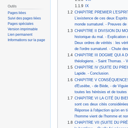
1.1.9
IX
Outils
1.2
CHAPITRE PREMIER L'ESPRIT DU 
Pages liées
L'existence de ces deux Esprits 
Suivi des pages liées
Pages spéciales
monde surnaturel. - Preuves de so
Version imprimable
1.3
CHAPITRE II DIVISION DU MONDE 
Lien permanent
historique du mal. - Explication
Informations sur la page
Deux ordres de vérités : les véri
de l'ordre surnaturel. - Chute de
1.4
CHAPITRE III DOGME QUI A DON
théologiens. - Saint Thomas. - Vi
1.5
CHAPITRE IV (SUITE DU PRECEDEN
Lapide. - Conclusion.
1.6
CHAPITRE V CONSÉQUENCES DE CET
d'Eusèbe, - de Bède, - de Viguie
toutes les hérésies et de toutes 
1.7
CHAPITRE VI LA CITÉ DU BIEN ET
sont ces deux cités considérées 
Réponse à l'objection qu'on en t
l'homme vient de l'homme et non 
1.8
CHAPITRE VII (SUITE DU PRÉCÉDEN