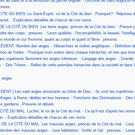
ire au salut et à la rémission du péché originel. - Doctrine de saint Augustin 
onses.
 DU BIEN. Le Saint-Esprit, roi de la Cité du bien : Pourquoi? - Réponse de la
aclet. - Explication détaillée de chacun de ces noms.
 CITÉ DU BIEN. Les bons anges, princes de la Cité du bien. - Preuve partic
re des corps : preuves. - Leurs qualités : l'incorruptibilité, la beauté, l'intellig
 le monde et sur l'homme, quant au corps et quant à l'âme : preuves.
 Nombre des anges. - Hiérarchies et ordres angéliques. - Définition de la h
ition de l'ordre. - Pourquoi trois ordres dans chaque hiérarchie, et rien que tro
es supérieurs illuminent les anges inférieurs. - Langage des anges. - Grande
 - Des Trônes. - Reflet de cette première hiérarchie dans la société et dans l
s anges
.) Les sept anges assistants au trône de Dieu. - Ils sont les suprêmes gouv
s Anges, à Rome, dédiée en leur honneur. - Fonctions des Dominations. - Des 
 gardiens. -Preuves et détails.
DU MAL. Lucifer, le roi de la Cité du mal. - Ce qu'il est d'après les noms q
. - Explication détaillée de chacun de ces noms.
LA CITÉ DU MAL. Les mauvais anges, princes de la Cité du mal. - Leur hié
ombre des mauvais anges. - Leur habitation : l'enfer et l'air : preuves. - Leurs q