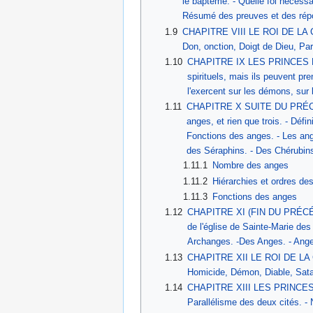
le baptême. - Quelle foi nécessa
Résumé des preuves et des rép
1.9
CHAPITRE VIII LE ROI DE LA CITE
Don, onction, Doigt de Dieu, Par
1.10
CHAPITRE IX LES PRINCES DE LA
spirituels, mais ils peuvent prend
l'exercent sur les démons, sur
1.11
CHAPITRE X SUITE DU PRÉCÉDENT.
anges, et rien que trois. - Défin
Fonctions des anges. - Les ang
des Séraphins. - Des Chérubins.
1.11.1
Nombre des anges
1.11.2
Hiérarchies et ordres de
1.11.3
Fonctions des anges
1.12
CHAPITRE XI (FIN DU PRÉCÉDENT
de l'église de Sainte-Marie de
Archanges. -Des Anges. - Anges
1.13
CHAPITRE XII LE ROI DE LA CITÉ 
Homicide, Démon, Diable, Satan
1.14
CHAPITRE XIII LES PRINCES DE 
Parallélisme des deux cités. - N