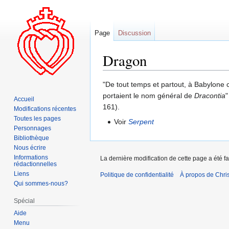
Page
Discussion
Dragon
Aller
Aller
"De tout temps et partout, à Babylone 
à
à
portaient le nom général de
Dracontia
"
Accueil
la
la
161).
Modifications récentes
navigation
recherche
Toutes les pages
Voir
Serpent
Personnages
Bibliothèque
Nous écrire
Informations
La dernière modification de cette page a été f
rédactionnelles
Liens
Politique de confidentialité
À propos de Chris
Qui sommes-nous?
Spécial
Aide
Menu