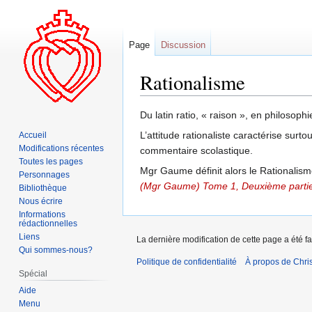
Page
Discussion
Rationalisme
Aller
Aller
Du latin ratio, « raison », en philosoph
à
à
L’attitude rationaliste caractérise sur
Accueil
la
la
Modifications récentes
commentaire scolastique.
navigation
recherche
Toutes les pages
Mgr Gaume définit alors le Rationali
Personnages
(Mgr Gaume) Tome 1, Deuxième parti
Bibliothèque
Nous écrire
Informations
rédactionnelles
Liens
La dernière modification de cette page a été f
Qui sommes-nous?
Politique de confidentialité
À propos de Chris
Spécial
Aide
Menu