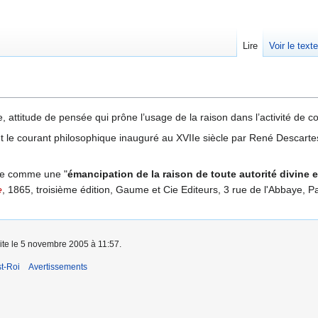
Lire
Voir le text
ie, attitude de pensée qui prône l’usage de la raison dans l’activité de 
tout le courant philosophique inauguré au XVIIe siècle par René Descarte
sme comme une "
émancipation de la raison de toute autorité divine 
e
, 1865, troisième édition, Gaume et Cie Editeurs, 3 rue de l'Abbaye, Pa
aite le 5 novembre 2005 à 11:57.
t-Roi
Avertissements