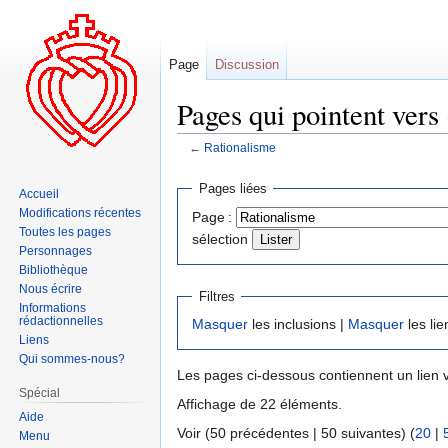
Page
Discussion
Pages qui pointent vers
←
Rationalisme
Aller
Aller
Pages liées
Accueil
à
à
Modifications récentes
Page :
la
la
Toutes les pages
sélection
navigation
recherche
Personnages
Bibliothèque
Nous écrire
Filtres
Informations
rédactionnelles
Masquer
les inclusions |
Masquer
les lie
Liens
Qui sommes-nous?
Les pages ci-dessous contiennent un lien 
Spécial
Affichage de 22 éléments.
Aide
Voir (50 précédentes | 50 suivantes) (
20
|
Menu