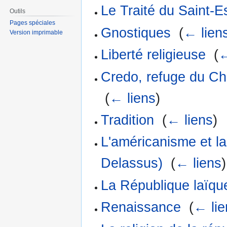
Le Traité du Saint-E
Outils
Pages spéciales
Gnostiques
‎
(
← lien
Version imprimable
Liberté religieuse
‎
(
←
Credo, refuge du Ch
‎
(
← liens
)
Tradition
‎
(
← liens
)
L'américanisme et la
Delassus)
‎
(
← liens
)
La République laïque
Renaissance
‎
(
← lie