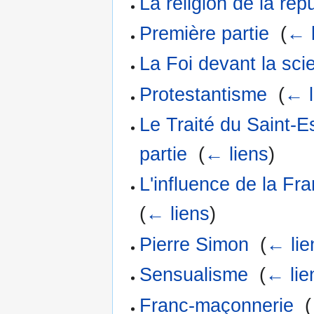
La religion de la rép
Première partie
‎
(
← 
La Foi devant la sc
Protestantisme
‎
(
← l
Le Traité du Saint-
partie
‎
(
← liens
)
L'influence de la Fr
(
← liens
)
Pierre Simon
‎
(
← lie
Sensualisme
‎
(
← lie
Franc-maçonnerie
‎
(