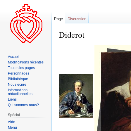
Page
Discussion
Diderot
Aller
Aller
à
à
Accueil
la
la
Modifications récentes
navigation
recherche
Toutes les pages
Personnages
Bibliothèque
Nous écrire
Informations
rédactionnelles
Liens
Qui sommes-nous?
Spécial
Aide
Menu