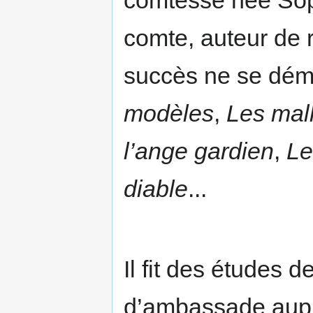
comtesse née Sop
comte, auteur de 
succès ne se dém
modèles
,
Les mal
l’ange gardien
,
Le
diable
...
Il fit des études 
d’ambassade aupr