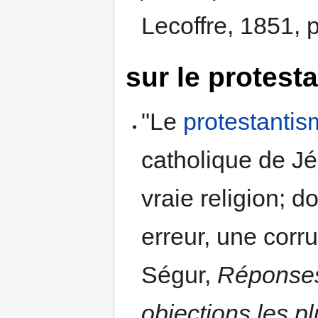
Lecoffre, 1851, p
sur le protest
"Le
protestanti
catholique de Jés
vraie religion; d
erreur, une corr
Ségur,
Réponses 
objections les p