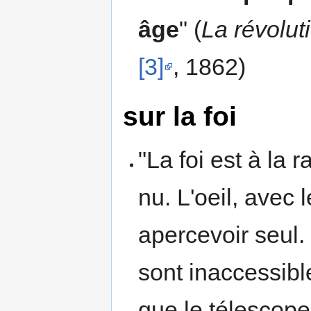
âge
" (
La révolut
[3]
, 1862)
sur la foi
"La foi est à la r
nu. L'oeil, avec 
apercevoir seul. 
sont inaccessibl
que le télescope 