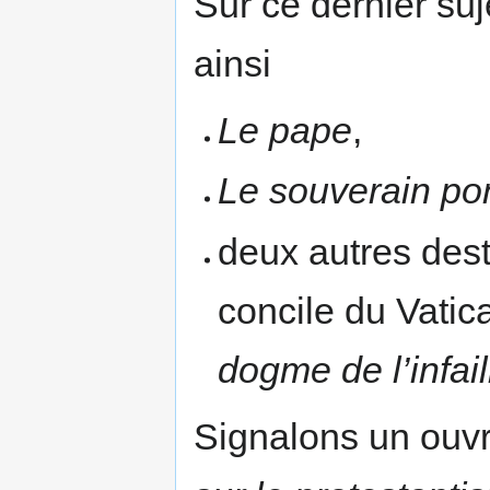
Sur ce dernier suje
ainsi
Le pape
,
Le souverain pon
deux autres dest
concile du Vatic
dogme de l’infaill
Signalons un ouv