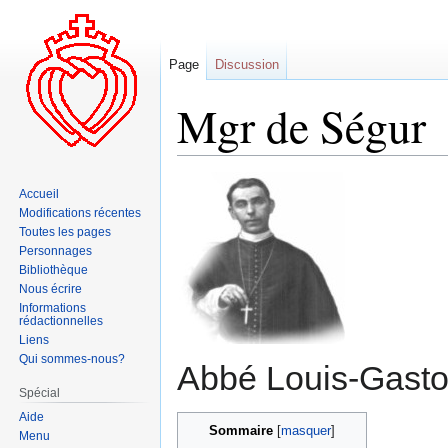
Page
Discussion
Mgr de Ségur
Aller
Aller
Accueil
à
à
Modifications récentes
la
la
Toutes les pages
navigation
recherche
Personnages
Bibliothèque
Nous écrire
Informations
rédactionnelles
Liens
Qui sommes-nous?
Abbé Louis-Gasto
Spécial
Aide
Sommaire
Menu