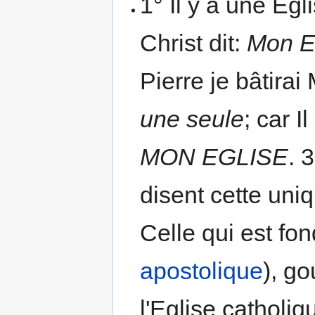
1° Il y a une Eg
Christ dit:
Mon E
Pierre je bâtirai
une seule
; car I
MON EGLISE
. 
disent cette uniq
Celle qui est fon
apostolique
), go
l'Eglise catholi