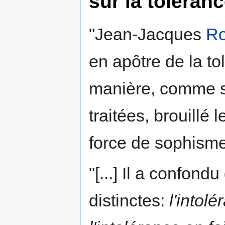
sur la toléranc
"Jean-Jacques
R
en apôtre de la to
manière, comme su
traitées, brouillé
force de sophisme
"[...] Il a confon
distinctes:
l'intol