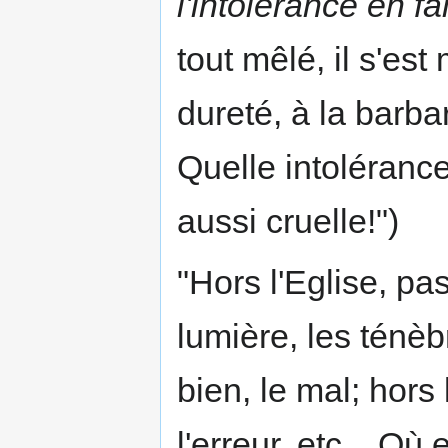
l'intolérance en f
tout mêlé, il s'est 
dureté, à la barbar
Quelle intoléranc
aussi cruelle!")
"Hors l'Eglise, pas
lumière, les ténèbr
bien, le mal; hors l
l'erreur, etc... Où