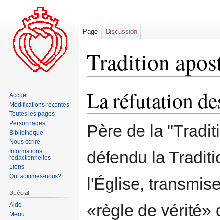
Page
Discussion
Tradition apos
La réfutation de
Aller
Aller
Accueil
à
à
Modifications récentes
la
la
Toutes les pages
Personnages
navigation
recherche
Père de la "Tradit
Bibliothèque
Nous écrire
Informations
défendu la Traditi
rédactionnelles
Liens
Qui sommes-nous?
l'Église, transmis
Spécial
«règle de vérité» q
Aide
Menu