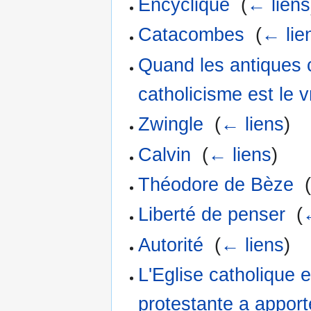
Encyclique
‎
(
← liens
Catacombes
‎
(
← lie
Quand les antiques
catholicisme est le v
Zwingle
‎
(
← liens
)
Calvin
‎
(
← liens
)
Théodore de Bèze
‎
Liberté de penser
‎
(
Autorité
‎
(
← liens
)
L'Eglise catholique e
protestante a apport