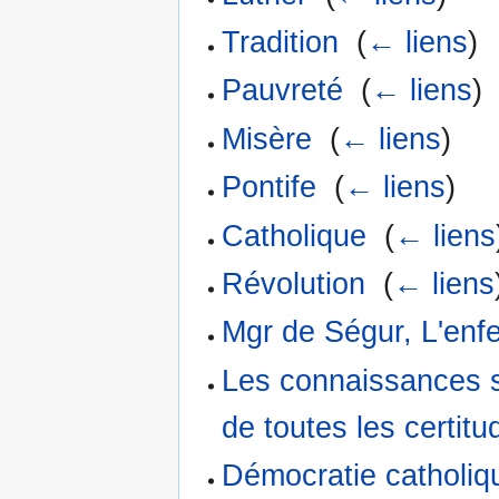
Tradition
‎
(
← liens
)
Pauvreté
‎
(
← liens
)
Misère
‎
(
← liens
)
Pontife
‎
(
← liens
)
Catholique
‎
(
← liens
Révolution
‎
(
← liens
Mgr de Ségur, L'enf
Les connaissances s
de toutes les certit
Démocratie catholiq