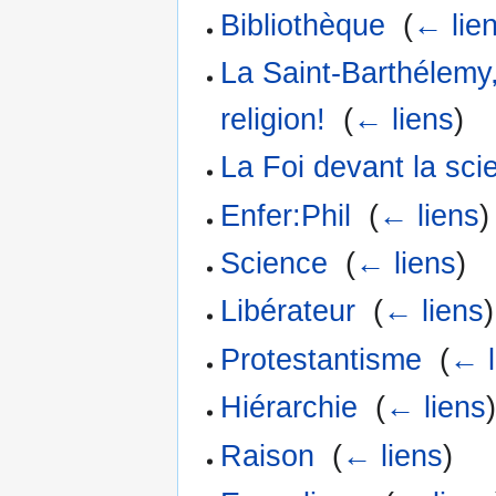
Bibliothèque
‎
(
← lie
La Saint-Barthélemy
religion!
‎
(
← liens
)
La Foi devant la sc
Enfer:Phil
‎
(
← liens
)
Science
‎
(
← liens
)
Libérateur
‎
(
← liens
)
Protestantisme
‎
(
← l
Hiérarchie
‎
(
← liens
Raison
‎
(
← liens
)