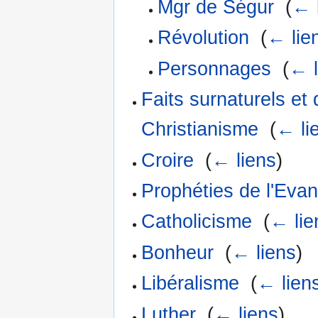
Mgr de Ségur
‎
(
← 
Révolution
‎
(
← lie
Personnages
‎
(
← l
Faits surnaturels et 
Christianisme
‎
(
← li
Croire
‎
(
← liens
)
Prophéties de l'Evan
Catholicisme
‎
(
← lie
Bonheur
‎
(
← liens
)
Libéralisme
‎
(
← lien
Luther
‎
(
← liens
)