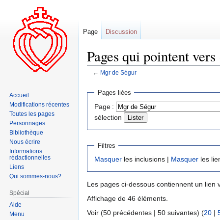
Page
Discussion
Pages qui pointent vers
←
Mgr de Ségur
Aller
Aller
Pages liées
Accueil
à
à
Modifications récentes
Page :
la
la
Toutes les pages
sélection
navigation
recherche
Personnages
Bibliothèque
Nous écrire
Filtres
Informations
rédactionnelles
Masquer
les inclusions |
Masquer
les lie
Liens
Qui sommes-nous?
Les pages ci-dessous contiennent un lien 
Spécial
Affichage de 46 éléments.
Aide
Voir (50 précédentes | 50 suivantes) (
20
|
Menu