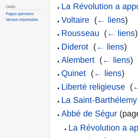
La Révolution a app
Outils
Pages spéciales
Voltaire
‎
(
← liens
)
Version imprimable
Rousseau
‎
(
← liens
)
Diderot
‎
(
← liens
)
Alembert
‎
(
← liens
)
Quinet
‎
(
← liens
)
Liberté religieuse
‎
(
←
La Saint-Barthélemy a
Abbé de Ségur
(page
La Révolution a a