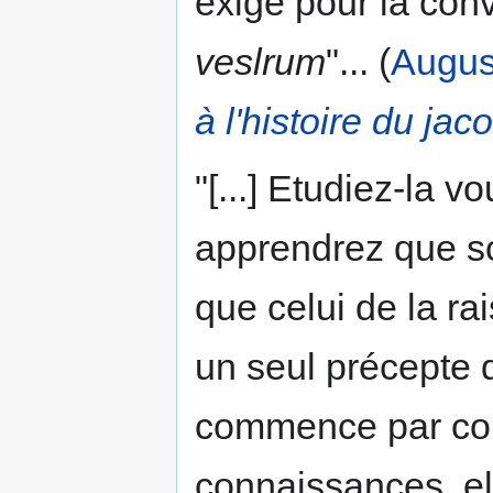
exige pour la conv
veslrum
"... (
Augus
à l'histoire du ja
"[...] Etudiez-la 
apprendrez que so
que celui de la ra
un seul précepte d
commence par conf
connaissances, ell