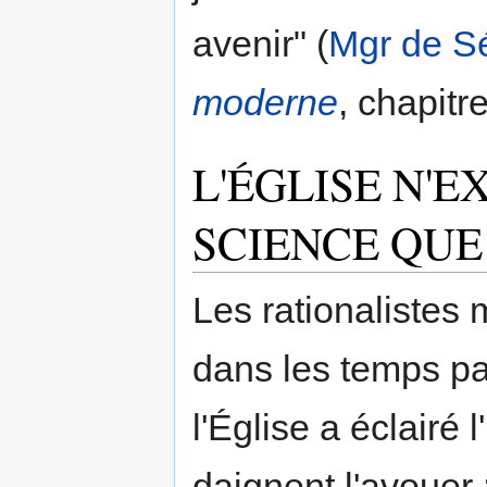
avenir" (
Mgr de S
moderne
, chapitr
L'ÉGLISE N'E
SCIENCE QUE
Les rationalistes
dans les temps p
l'Église a éclairé l
daignent l'avouer :