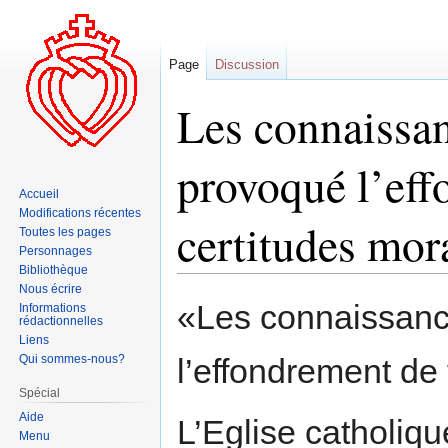
Page
Discussion
Les connaissan
provoqué l’eff
Accueil
Modifications récentes
certitudes mor
Toutes les pages
Personnages
Bibliothèque
Nous écrire
Aller
Aller
«Les connaissance
Informations
rédactionnelles
à
à
Liens
la
la
Qui sommes-nous?
l’effondrement de 
navigation
recherche
Spécial
Aide
L’Eglise catholiq
Menu