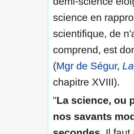
demi-science éloig
science en rapproc
scientifique, de n
comprend, est don
(
Mgr de Ségur
,
La
chapitre XVIII).
"
La science, ou p
nos savants mod
secondes
. Il fa