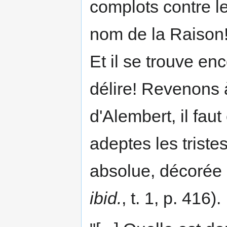
complots contre le
nom de la Raison! 
Et il se trouve e
délire! Revenons à
d'Alembert, il fau
adeptes les triste
absolue, décorée d
ibid.
, t. 1, p. 416).