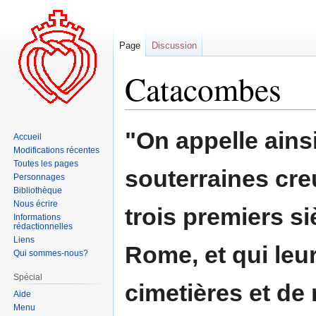
Page
Discussion
Catacombes
Aller
Aller
"On appelle ainsi
Accueil
à
à
Modifications récentes
la
la
Toutes les pages
souterraines cre
navigation
recherche
Personnages
Bibliothèque
Nous écrire
trois premiers s
Informations
rédactionnelles
Liens
Rome, et qui leur
Qui sommes-nous?
Spécial
cimetières et de
Aide
Menu