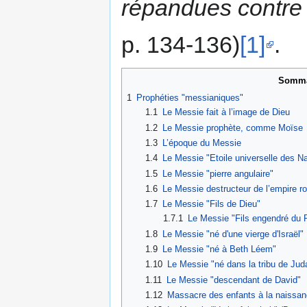
répandues contre l
p. 134-136)
[1]
.
Somma
1
Prophéties "messianiques"
1.1
Le Messie fait à l’image de Dieu
1.2
Le Messie prophète, comme Moïse
1.3
L’époque du Messie
1.4
Le Messie "Etoile universelle des Na
1.5
Le Messie "pierre angulaire"
1.6
Le Messie destructeur de l’empire r
1.7
Le Messie "Fils de Dieu"
1.7.1
Le Messie "Fils engendré du 
1.8
Le Messie "né d'une vierge d'Israël"
1.9
Le Messie "né à Beth Léem"
1.10
Le Messie "né dans la tribu de Jud
1.11
Le Messie "descendant de David"
1.12
Massacre des enfants à la naissa