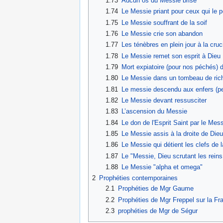
1.73
Aucun os du Messie brisé
1.74
Le Messie priant pour ceux qui le 
1.75
Le Messie souffrant de la soif
1.76
Le Messie crie son abandon
1.77
Les ténèbres en plein jour à la cru
1.78
Le Messie remet son esprit à Dieu
1.79
Mort expiatoire (pour nos péchés) 
1.80
Le Messie dans un tombeau de ric
1.81
Le messie descendu aux enfers (pen
1.82
Le Messie devant ressusciter
1.83
L’ascension du Messie
1.84
Le don de l'Esprit Saint par le Mes
1.85
Le Messie assis à la droite de Dieu
1.86
Le Messie qui détient les clefs de 
1.87
Le "Messie, Dieu scrutant les reins
1.88
Le Messie "alpha et omega"
2
Prophéties contemporaines
2.1
Prophéties de Mgr Gaume
2.2
Prophéties de Mgr Freppel sur la Fr
2.3
prophéties de Mgr de Ségur