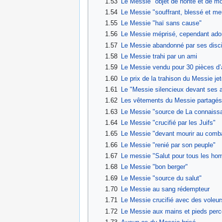
1.53
Le Messie "objet de honte et de mo
1.54
Le Messie "souffrant, blessé et meur
1.55
Le Messie "haï sans cause"
1.56
Le Messie méprisé, cependant adoré
1.57
Le Messie abandonné par ses disci
1.58
Le Messie trahi par un ami
1.59
Le Messie vendu pour 30 pièces d’
1.60
Le prix de la trahison du Messie jet
1.61
Le "Messie silencieux devant ses 
1.62
Les vêtements du Messie partagés e
1.63
Le Messie "source de La connaiss
1.64
Le Messie "crucifié par les Juifs"
1.65
Le Messie "devant mourir au combat
1.66
Le Messie "renié par son peuple"
1.67
Le messie "Salut pour tous les hom
1.68
Le Messie "bon berger"
1.69
Le Messie "source du salut"
1.70
Le Messie au sang rédempteur
1.71
Le Messie crucifié avec des voleur
1.72
Le Messie aux mains et pieds per