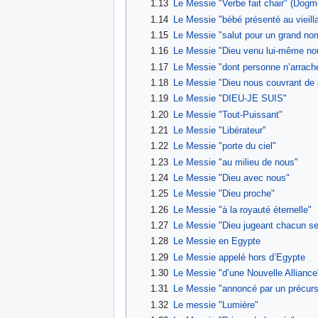
1.13
Le Messie "Verbe fait chair" (Dogme
1.14
Le Messie "bébé présenté au vieill
1.15
Le Messie "salut pour un grand no
1.16
Le Messie "Dieu venu lui-même no
1.17
Le Messie "dont personne n’arrache
1.18
Le Messie "Dieu nous couvrant de 
1.19
Le Messie "DIEU-JE SUIS"
1.20
Le Messie "Tout-Puissant"
1.21
Le Messie "Libérateur"
1.22
Le Messie "porte du ciel"
1.23
Le Messie "au milieu de nous"
1.24
Le Messie "Dieu avec nous"
1.25
Le Messie "Dieu proche"
1.26
Le Messie "à la royauté éternelle"
1.27
Le Messie "Dieu jugeant chacun se
1.28
Le Messie en Egypte
1.29
Le Messie appelé hors d’Egypte
1.30
Le Messie "d’une Nouvelle Alliance
1.31
Le Messie "annoncé par un précurs
1.32
Le messie "Lumière"