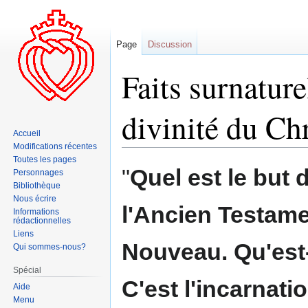
Page
Discussion
Faits surnature
divinité du Ch
Accueil
Modifications récentes
Toutes les pages
Aller
Aller
"
Quel est le but 
Personnages
à
à
Bibliothèque
la
la
Nous écrire
l'Ancien Testame
navigation
recherche
Informations
rédactionnelles
Liens
Nouveau. Qu'est
Qui sommes-nous?
Spécial
C'est l'incarnati
Aide
Menu