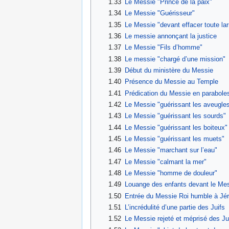
1.33
Le Messie "Prince de la paix"
1.34
Le Messie "Guérisseur"
1.35
Le Messie "devant effacer toute la
1.36
Le messie annonçant la justice
1.37
Le Messie "Fils d’homme"
1.38
Le messie "chargé d’une mission"
1.39
Début du ministère du Messie
1.40
Présence du Messie au Temple
1.41
Prédication du Messie en parabole
1.42
Le Messie "guérissant les aveugle
1.43
Le Messie "guérissant les sourds"
1.44
Le Messie "guérissant les boiteux"
1.45
Le Messie "guérissant les muets"
1.46
Le Messie "marchant sur l’eau"
1.47
Le Messie "calmant la mer"
1.48
Le Messie "homme de douleur"
1.49
Louange des enfants devant le Me
1.50
Entrée du Messie Roi humble à Jé
1.51
L’incrédulité d’une partie des Juifs
1.52
Le Messie rejeté et méprisé des Ju